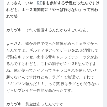
よっさん
いや、
RF
君も参加する予定だったんですけ
れども、１～２週間前に「やっぱ行けない」って言わ
れて笑
カミヅキ
それで優勝するんだからすごいなあ。
よっさん
確か決勝で使った筐体がめっちゃラグかっ
たんですよ。ギルティギアってゲージを25％消費して
行動をキャンセル出来る青キャンってテクニックがあ
るんですけれども、これの猶予が２～３Fなんですよ
ね。俺が使ってたイノってキャラはそれを使わないと
勝てないんですけれども、ラグくて無理で。それで
「ギブソン頼んだ！！」って笑 彼はラグとか関係ない
ぐらいプレイヤー性能が高かったです。
カミヅキ
賞金はあったんですか