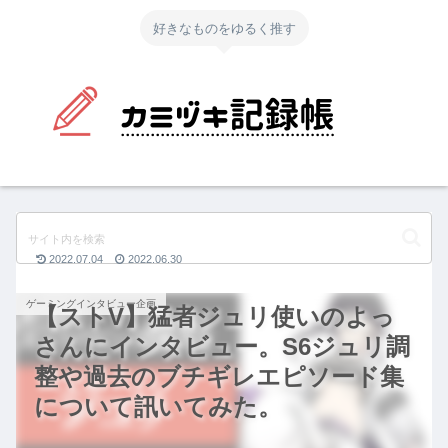
好きなものをゆるく推す
2022.07.04
2022.06.30
ゲーミングインタビュー企画
【ストV】猛者ジュリ使いのよっ
さんにインタビュー。S6ジュリ調
整や過去のブチギレエピソード集
について訊いてみた。