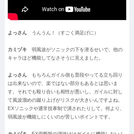
よっさん
うんうん！（すごく満足げに）
カミヅキ
弱風波がソニックの下を潜るせいで、他の
キャラほど機能してなさそうに見えました。
よっさん
もちろんガイル側も普段やってる立ち回り
は出来ないので、楽ではない部分もあるとは思いま
す。それでも殴り合いも相性が悪いし、ガイルに対し
て風波溜めの蹴り上げがリスクが大きいんですよね。
EXソニックや通常技牽制で潰されたりして。何より、
弱風波が機能しにくいのが苦しいポイントです。
カミヅキ
EX両断殺の弾抜けはガイルに機能しないん