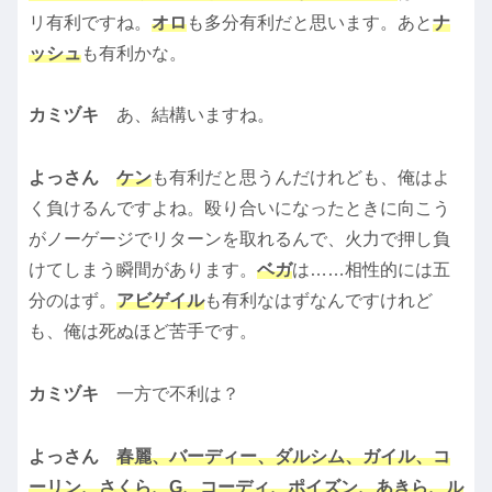
リ有利ですね。
オロ
も多分有利だと思います。あと
ナ
ッシュ
も有利かな。
カミヅキ
あ、結構いますね。
よっさん
ケン
も有利だと思うんだけれども、俺はよ
く負けるんですよね。殴り合いになったときに向こう
がノーゲージでリターンを取れるんで、火力で押し負
けてしまう瞬間があります。
ベガ
は……相性的には五
分のはず。
アビゲイル
も有利なはずなんですけれど
も、俺は死ぬほど苦手です。
カミヅキ
一方で不利は？
よっさん
春麗、バーディー、ダルシム、ガイル、コ
ーリン、さくら、G、コーディ、ポイズン、あきら、ル