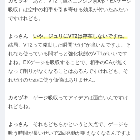
カミヅキ
あと、VT2（風水エンジンtypeβ・EXゲージ
吸収）は空中の相手を引き寄せる効果が付いたみたい
ですけれども。
よっさん
いや、ジュリにVT2は存在しないですね。
結局、VT2って発動した瞬間”だけ”が強いんですよ。そ
れなら使っている間ずっと強化状態のVT1がいいです
よね。EXゲージを吸収することで、相手のCAが無く
なって削りがなくなることはあるんですけれども、そ
れだけのために使う価値はありません。
カミヅキ
ゲージ吸収ってアイデアは面白いんですけ
れどもね。
よっさん
それもどちらかというと欠点で、ゲージを
吸う時間が長いせいで2回発動が狙えなくなるんですよ