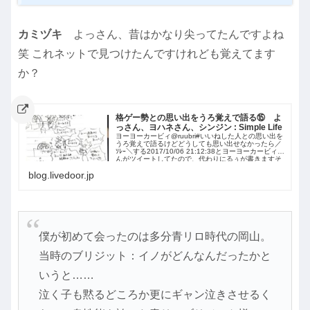
カミヅキ
よっさん、昔はかなり尖ってたんですよね
笑 これネットで見つけたんですけれども覚えてます
か？
格ゲー勢との思い出をうろ覚えで語る⑮ よ
っさん、ヨハネさん、シンジン : Simple Life
ヨーヨーカービィ@ruubri#いいねした人との思い出を
うろ覚えで語るけどどうしても思い出せなかったら／
ｿﾚｰ＼する2017/10/06 21:12:38とヨーヨーカービィさ
んがツイートしてたので、代わりにるぅが書きますそ
のじゅうご。忘れた頃に再開ふぁぼ順。69ふぁぼで一
blog.livedoor.jp
旦〆。⬛よっさ
僕が初めて会ったのは多分青リロ時代の岡山。
当時のブリジット：イノがどんなんだったかと
いうと……
泣く子も黙るどころか更にギャン泣きさせるく