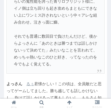
らいの鬼性能を誇った青リロブリジット様に、
イノ側は立ち回りも起き攻めもまともにできな
い上にワンミス許されないという中々アレな組
み合わせ。泣きっ面に鰤。
それでも普通に数回目で負けたんだけど、後か
らよっさんに「あのときは勝つまでは話しかけ
ないって決めてた」みたいなことを言われて、
めっちゃ熱いなこのひと好き、ってなったのを
今でもよく覚えてる。
よっさん
るぅ
君懐かしい！この頃は、全員敵だと思
ってゲームしてました。勝ち越しても話しかけない
し、負けて話しかけるって事もしないし。もちろん知
り合いも全然増えない。殺意がないとアーケードでゲ
ホーム
検索
トップ
サイドバー