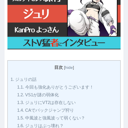
目次
[
hide
]
1.
ジュリの話
1.1.
今回も強化ありがとうございます！
1.2.
VS1が謎の弱体化
1.3.
ジュリにVT2は存在しない
1.4.
CAでバックジャンプ狩り
1.5.
中風波と強風波って弱くない？
1.6.
ジュリはぶっ壊れ？