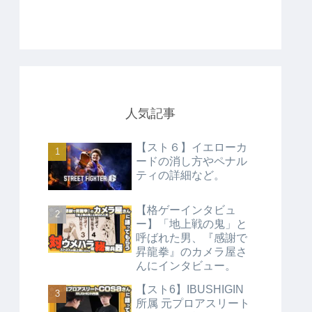
人気記事
【スト６】イエローカ
ードの消し方やペナル
ティの詳細など。
【格ゲーインタビュ
ー】「地上戦の鬼」と
呼ばれた男、『感謝で
昇龍拳』のカメラ屋さ
んにインタビュー。
【スト6】IBUSHIGIN
所属 元プロアスリート