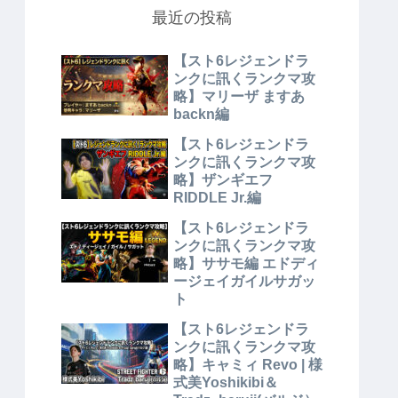
最近の投稿
【スト6レジェンドラ
ンクに訊くランクマ攻
略】マリーザ ますあ
backn編
【スト6レジェンドラ
ンクに訊くランクマ攻
略】ザンギエフ
RIDDLE Jr.編
【スト6レジェンドラ
ンクに訊くランクマ攻
略】ササモ編 エドディ
ージェイガイルサガッ
ト
【スト6レジェンドラ
ンクに訊くランクマ攻
略】キャミィ Revo | 様
式美Yoshikibi＆