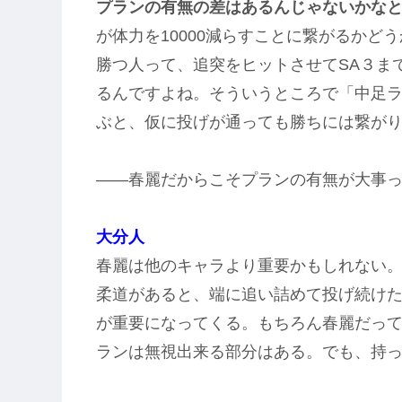
プランの有無の差はあるんじゃないかな
が体力を10000減らすことに繋がるかど
勝つ人って、追突をヒットさせてSA３ま
るんですよね。
そういうところで「中足
ぶと、仮に投げが通っても勝ちには繋が
――春麗だからこそプランの有無が大事
大分人
春麗は他のキャラより重要かもしれない
柔道があると、端に追い詰めて投げ続け
が重要になってくる。
もちろん春麗だっ
ランは無視出来る部分はある。でも、持