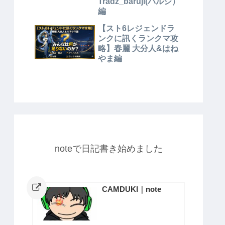
Tradz_baruji(バルジ）
編
【スト6レジェンドラ
ンクに訊くランクマ攻
略】春麗 大分人&はね
やま編
noteで日記書き始めました
CAMDUKI｜note