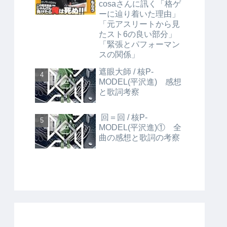
cosaさんに訊く「格ゲ
ーに辿り着いた理由」
「元アスリートから見
たスト6の良い部分」
「緊張とパフォーマン
スの関係」
遮眼大師 / 核P-
MODEL(平沢進) 感想
と歌詞考察
回＝回 / 核P-
MODEL(平沢進)① 全
曲の感想と歌詞の考察