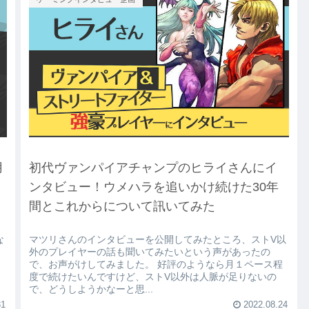
月
初代ヴァンパイアチャンプのヒライさんにイ
ンタビュー！ウメハラを追いかけ続けた30年
間とこれからについて訊いてみた
な
マツリさんのインタビューを公開してみたところ、ストV以
外のプレイヤーの話も聞いてみたいという声があったの
で、お声がけしてみました。 好評のようなら月１ペース程
度で続けたいんですけど、ストV以外は人脈が足りないの
で、どうしようかなーと思...
31
2022.08.24