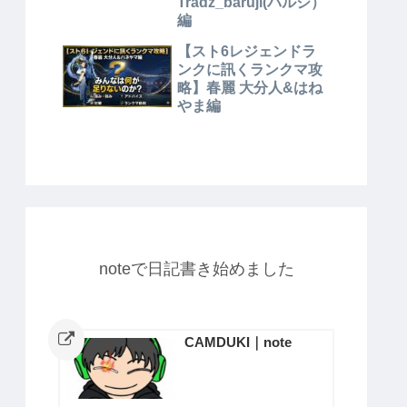
Tradz_baruji(バルジ）
編
【スト6レジェンドラ
ンクに訊くランクマ攻
略】春麗 大分人&はね
やま編
noteで日記書き始めました
CAMDUKI｜note