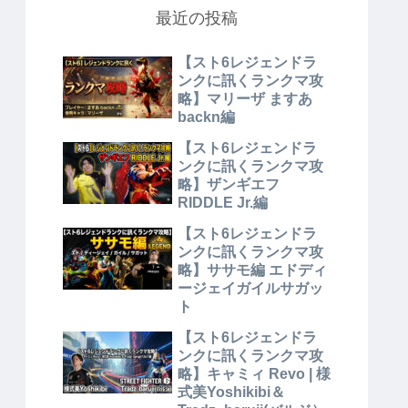
最近の投稿
【スト6レジェンドラ
ンクに訊くランクマ攻
略】マリーザ ますあ
backn編
【スト6レジェンドラ
ンクに訊くランクマ攻
略】ザンギエフ
RIDDLE Jr.編
【スト6レジェンドラ
ンクに訊くランクマ攻
略】ササモ編 エドディ
ージェイガイルサガッ
ト
【スト6レジェンドラ
ンクに訊くランクマ攻
略】キャミィ Revo | 様
式美Yoshikibi＆