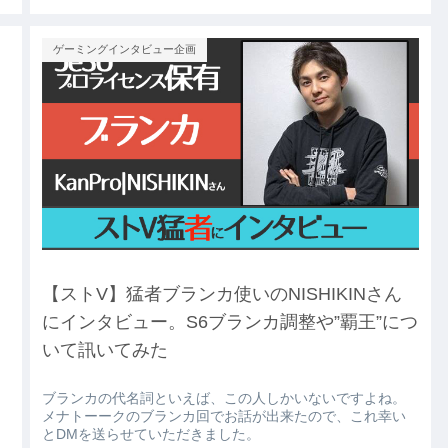
ゲーミングインタビュー企画
【ストV】猛者ブランカ使いのNISHIKINさん
にインタビュー。S6ブランカ調整や”覇王”につ
いて訊いてみた
ブランカの代名詞といえば、この人しかいないですよね。
メナトーークのブランカ回でお話が出来たので、これ幸い
とDMを送らせていただきました。