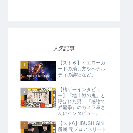
人気記事
【スト６】イエローカ
ードの消し方やペナル
ティの詳細など。
【格ゲーインタビュ
ー】「地上戦の鬼」と
呼ばれた男、『感謝で
昇龍拳』のカメラ屋さ
んにインタビュー。
【スト6】IBUSHIGIN
所属 元プロアスリート