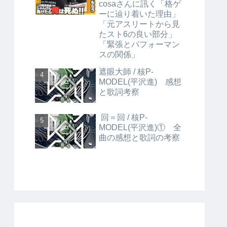
cosaさんに訊く「格ゲ
ーに辿り着いた理由」
「元アスリートから見
たスト6の良い部分」
「緊張とパフォーマン
スの関係」
遮眼大師 / 核P-
MODEL(平沢進) 感想
と歌詞考察
回＝回 / 核P-
MODEL(平沢進)① 全
曲の感想と歌詞の考察