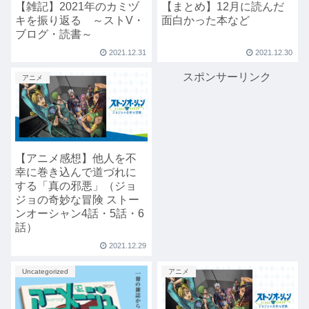
【雑記】2021年のカミヅ
【まとめ】12月に読んだ
キを振り返る ～ストV・
面白かった本など
ブログ・読書～
2021.12.31
2021.12.30
スポンサーリンク
アニメ
【アニメ感想】他人を不
幸に巻き込んで道づれに
する「真の邪悪」（ジョ
ジョの奇妙な冒険 ストー
ンオーシャン4話・5話・6
話）
2021.12.29
Uncategorized
アニメ