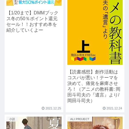
【1/20まで】DMMブック
ス冬の50％ポイント還元
セール！！おすすめ本を
紹介していくよー
【読書感想】創作活動は
コスパが悪い！テーマを
決めて、痛覚を麻痺させ
ろ！（アニメの教科書: 岡
田斗司夫の『遺言』より/
岡田斗司夫）
2021.12.25
2021.12.24
小説
ALI PROJECT