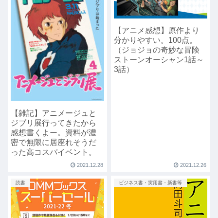
【アニメ感想】原作より
分かりやすい。100点。
（ジョジョの奇妙な冒険
ストーンオーシャン1話～
3話）
【雑記】アニメージュと
ジブリ展行ってきたから
感想書くよー。資料が濃
密で無限に居座れそうだ
った高コスパイベント。
2021.12.28
2021.12.26
読書
ビジネス書・実用書・新書等