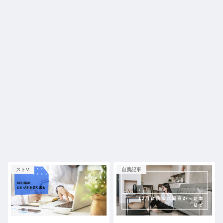
ストV
自薦記事