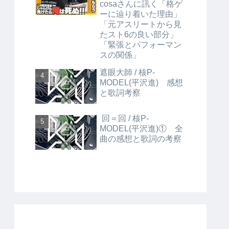
cosaさんに訊く「格ゲ
ーに辿り着いた理由」
「元アスリートから見
たスト6の良い部分」
「緊張とパフォーマン
スの関係」
遮眼大師 / 核P-
MODEL(平沢進) 感想
と歌詞考察
回＝回 / 核P-
MODEL(平沢進)① 全
曲の感想と歌詞の考察