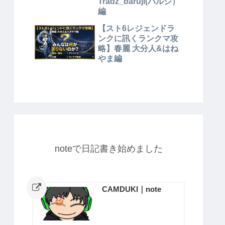
Tradz_baruji(バルジ）
編
【スト6レジェンドラ
ンクに訊くランクマ攻
略】春麗 大分人&はね
やま編
noteで日記書き始めました
CAMDUKI｜note