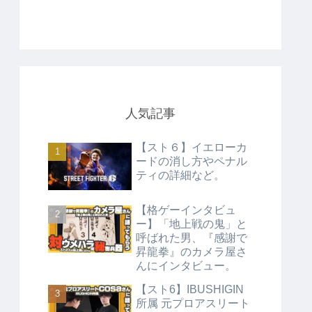
人気記事
【スト６】イエローカ
ードの消し方やペナル
ティの詳細など。
【格ゲーインタビュ
ー】「地上戦の鬼」と
呼ばれた男、『感謝で
昇龍拳』のカメラ屋さ
んにインタビュー。
【スト6】IBUSHIGIN
所属 元プロアスリート