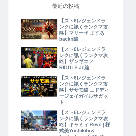
最近の投稿
【スト6レジェンドラ
ンクに訊くランクマ攻
略】マリーザ ますあ
backn編
【スト6レジェンドラ
ンクに訊くランクマ攻
略】ザンギエフ
RIDDLE Jr.編
【スト6レジェンドラ
ンクに訊くランクマ攻
略】ササモ編 エドディ
ージェイガイルサガッ
ト
【スト6レジェンドラ
ンクに訊くランクマ攻
略】キャミィ Revo | 様
式美Yoshikibi＆