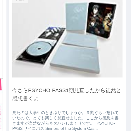
今さらPSYCHO-PASS1期見直したから徒然と
感想書くよ
見たのは大学生のときぶりでしょうか。９割ぐらい忘れて
いたので、とても楽しく見直せました。ここから感想を書
きますが当然ながらネタバレしまくりです。 PSYCHO-
PASS サイコパス Sinners of the System Cas...