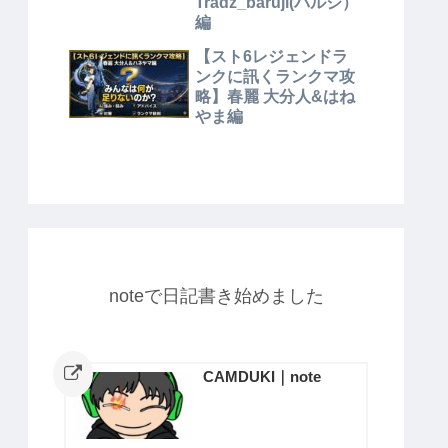
Tradz_baruji(バルジ）
編
【スト6レジェンドラ
ンクに訊くランクマ攻
略】春麗 大分人&はね
やま編
noteで日記書き始めました
CAMDUKI｜note