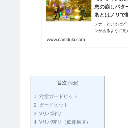
恵の崩しパタ
あとはノリで
メナトといえばVT1・ジェフ
ンがあるように見
組み合わせを切り替え
www.camduki.com
向けと言いながらも
目次
[
hide
]
1.
対空ガードビット
2.
ガードビット
3.
Vリバ狩り
4.
Vリバ狩り（低難易度）