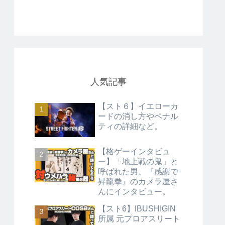
人気記事
【スト６】イエローカ
ードの消し方やペナル
ティの詳細など。
【格ゲーインタビュ
ー】「地上戦の鬼」と
呼ばれた男、『感謝で
昇龍拳』のカメラ屋さ
んにインタビュー。
【スト6】IBUSHIGIN
所属 元プロアスリート