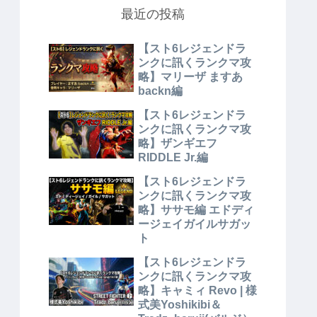
最近の投稿
【スト6レジェンドラ
ンクに訊くランクマ攻
略】マリーザ ますあ
backn編
【スト6レジェンドラ
ンクに訊くランクマ攻
略】ザンギエフ
RIDDLE Jr.編
【スト6レジェンドラ
ンクに訊くランクマ攻
略】ササモ編 エドディ
ージェイガイルサガッ
ト
【スト6レジェンドラ
ンクに訊くランクマ攻
略】キャミィ Revo | 様
式美Yoshikibi＆