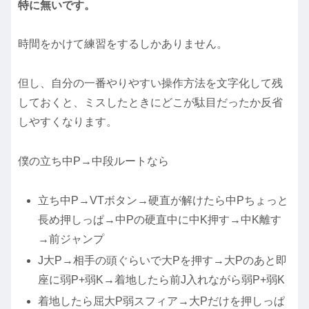
特に無いです。
時間をかけて練習をするしかありません。
但し、自分の一番やりやすい操作方法を文字化して残
しておくと、ミスしたときにどこが駄目だったか反省
しやすくなります。
僕の立ち中P→中段ルートなら
立ち中P→VTボタン→硬直が解けたら中Pちょっと
長め押しっぱ→中Pの硬直中に中K押す→中K離す
→前ジャンプ
J大P→相手の頭ぐらいで大Pを押す→大Pのあと即
座に弱P+弱K→着地したら前J入れながら弱P+弱K
着地したら屈大P弱スフィア→大Pだけを押しっぱ