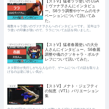
【ストV】猛者ララ使いの LGA
ゲーミングインタビュー企画
｜ヴァナヲさんにインタビュ
ー。S6ララ調整やゲームのモチ
ベーションについて訊いてみ
た。
複数キャラ使いのヴァナヲさんへのインタビューです。 近年はラ
ラ使いの印象が強いので、ララについてお話を伺いました。
【ストV】猛者春麗使いの大分
ゲーミングインタビュー企画
人さんにインタビュー。S6春麗
調整や魂のクソキャラ・ポルナ
レフについて訊いてみた。
ネタ部分が先行しがちな人なので、ゲームについての話を取り上
げるのは逆に珍しい気が。
【ストV】メナト・ジェフティ
ストV
の知恵（VT1）バリエーション
集