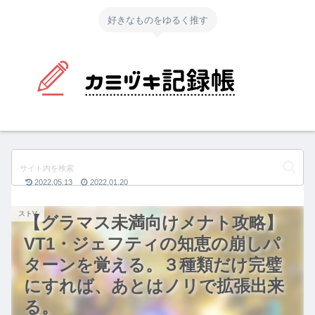
好きなものをゆるく推す
2022.05.13
2022.01.20
ストV
【グラマス未満向けメナト攻略】
VT1・ジェフティの知恵の崩しパ
ターンを覚える。３種類だけ完璧
にすれば、あとはノリで拡張出来
る。