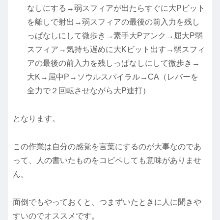
なしにする→弱スフィアが出たらすぐに大Pビット
を離しで射出→弱スフィアの最後の前入力を残し
っぱなしにして微歩き→素手大Pアンク→屈大P弱
スフィア→気持ち遅めに大Kビット出す→弱スフィ
アの最後の前入力を残しっぱなしにして微歩き→
大K→屈中P→ソウルスパイラル→CA（レバーを
全力で２回転させながら大P連打）
となります。
この作業は自分の感覚を言葉にするのが大事なのであ
って、人の書いたものをコピペしても意味がありませ
ん。
面倒でもやっておくと、つまずいたときに人に聞きや
すいのでオススメです。