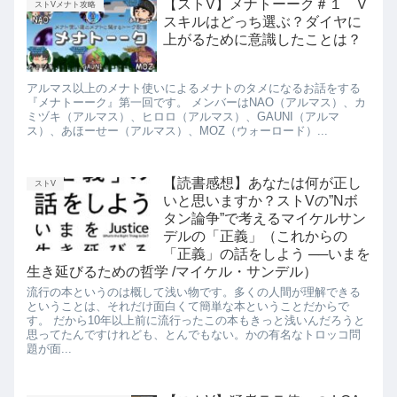
【ストV】メナトーーク＃１ V
ストVメナト攻略
スキルはどっち選ぶ？ダイヤに
上がるために意識したことは？
アルマス以上のメナト使いによるメナトのタメになるお話をする
『メナトーーク』第一回です。 メンバーはNAO（アルマス）、カ
ミヅキ（アルマス）、ヒロロ（アルマス）、GAUNI（アルマ
ス）、あほーせー（アルマス）、MOZ（ウォーロード）...
【読書感想】あなたは何が正し
ストV
いと思いますか？ストVの”Nボ
タン論争”で考えるマイケルサン
デルの「正義」（これからの
「正義」の話をしよう ──いまを
生き延びるための哲学 /マイケル・サンデル）
流行の本というのは概して浅い物です。多くの人間が理解できる
ということは、それだけ面白くて簡単な本ということだからで
す。 だから10年以上前に流行ったこの本もきっと浅いんだろうと
思ってたんですけれども、とんでもない。かの有名なトロッコ問
題が面...