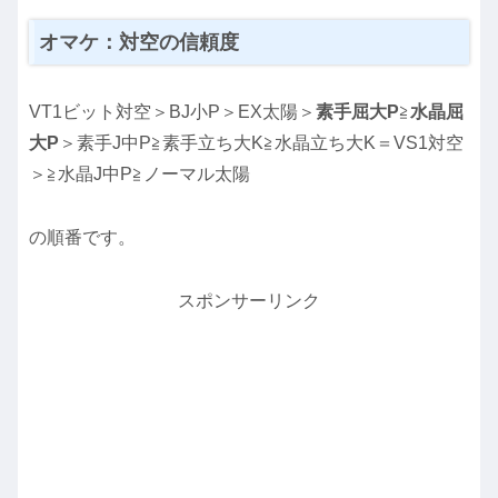
オマケ：対空の信頼度
VT1ビット対空＞BJ小P＞EX太陽＞
素手屈大P
≧
水晶屈
大P
＞素手J中P≧素手立ち大K≧水晶立ち大K＝VS1対空
＞≧水晶J中P≧ノーマル太陽
の順番です。
スポンサーリンク