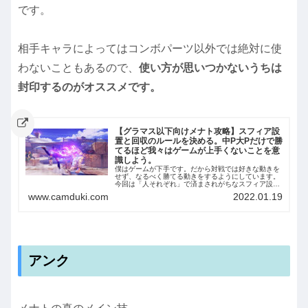
です。
相手キャラによってはコンボパーツ以外では絶対に使
わないこともあるので、
使い方が思いつかないうちは
封印するのがオススメです。
【グラマス以下向けメナト攻略】スフィア設
置と回収のルールを決める。中P大Pだけで勝
てるほど我々はゲームが上手くないことを意
識しよう。
僕はゲームが下手です。だから対戦では好きな動きを
せず、なるべく勝てる動きをするようにしています。
今回は「人それぞれ」で済まされがちなスフィア設
置・回収について、僕が決めているパターンを文字化
www.camduki.com
2022.01.19
します。 結論を先に書くと ...
アンク