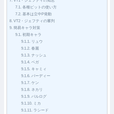
7.
VT1・ジェフティの知恵
7.1.
各種ビットの使い方
7.2.
基本は立中P発動
8.
VT2・ジェフティの審判
9.
簡易キャラ対策
9.1.
初期キャラ
9.1.1.
リュウ
9.1.2.
春麗
9.1.3.
ナッシュ
9.1.4.
ベガ
9.1.5.
キャミィ
9.1.6.
バーディー
9.1.7.
ケン
9.1.8.
ネカリ
9.1.9.
バルログ
9.1.10.
ミカ
9.1.11.
ラシード