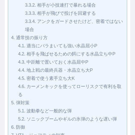
3.3.2.
相手が小技連打で暴れる場合
3.3.3.
相手が飛びで投げを回避する
3.3.4.
アンクをガードさせたけど、密着ではない
場合
4.
通常技の振り方
4.1.
適当にバラまいても強い水晶屈小P
4.2.
相手を飛ばせるための餌にする水晶立ち中P
4.3.
中距離で置いておく水晶屈中P
4.4.
地上戦の最終兵器・水晶立ち大P
4.5.
密着で使う素手立ち大K
4.6.
カーメンキックを使ってローリスクで有利を取
る
5.
弾対策
5.1.
波動拳など一般的な弾
5.2.
ソニックブームやギルの氷弾のような遅い弾
6.
防御