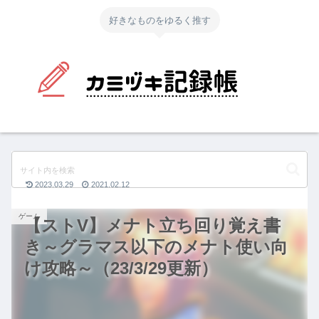
好きなものをゆるく推す
2023.03.29
2021.02.12
ゲーム
【ストV】メナト立ち回り覚え書
き～グラマス以下のメナト使い向
け攻略～（23/3/29更新）