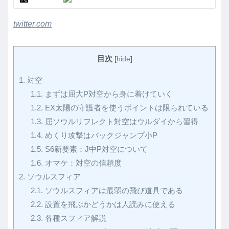
twitter.com
目次
[
hide
]
1.
対空
1.1.
まずは屈大P対空から身に着けていく
1.2.
EX太陽の守護者を使うポイントは限られている
1.3.
屈ソウルリフレクト対空はウルダイから習得
1.4.
めくり攻撃はバックジャンプ小P
1.5.
S6新要素：J中P対空について
1.6.
オマケ：対空の信頼度
2.
ソウルスフィア
2.1.
ソウルスフィアは最弱の飛び道具である
2.2.
設置を飛ぶかどうかは人読みに使える
2.3.
各種スフィア解説