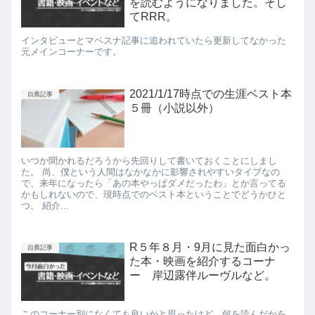
を読むようになりました。そし
てRRR。
インタビューとマベスナ記事に追われていたら更新してなかった
元メインコーナーです。
2021/1/17時点での生涯ベスト本
自薦記事
５冊（小説以外）
いつか聞かれるだろうから先回りして書いておくことにしまし
た。 尚、僕という人間はなかなかに影響されやすいタイプなの
で、来年になったら「あの本やっぱダメだったわ」とか言ってる
かもしれないので、現時点でのベスト本ということでどうかひと
つ。 紹介...
R５年８月・9月に見た面白かっ
自薦記事
た本・映画を紹介するコーナ
ー 岸辺露伴ルーヴルなど。
このコーナー別になくても良いかと思ったけど、何を読んだかを