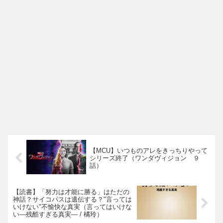
【MCU】いつものアレをきっちりやって
シリーズ終了（ワンダヴィジョン ９
話）
【読書】「努力は才能に勝る」はただの
神話？サイコパスは遺伝する？"言っては
いけない"不愉快な真実（言ってはいけな
い―残酷すぎる真実― / 橘玲）