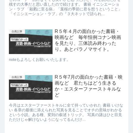
残すの大事だと思い直したので続けます。 書籍 イニシエーショ
ン・ラブ 「殺戮に至る病」「葉桜の季節に君を想うということ」
「イニシエーション・ラブ」の『３大ネットで語られ...
R５年４月の面白かった書籍・
自薦記事
映画など 毎年恒例コナン映画
を見たり、三体読み終わった
り。あとパラノマサイト。
noteもよろしくお願いいたします。
R５年7月の面白かった書籍・映
自薦記事
画など 君たちはどう生きる
か・エスターファーストキルな
ど
今月はエスターファーストキルに全て持っていかれた 書籍 いけな
い 各章の最後に添えられた写真を見ることでオチの意味がわかる
という小説。ある種、変則の叙述トリック。 写真の謎はひと目見
ただけじゃ解けないようになってるんだけ...