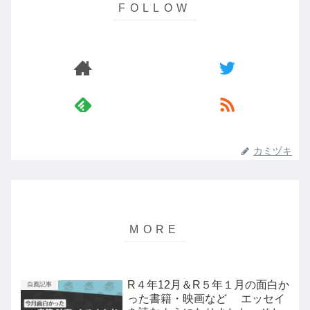
カミヅキ
R４年12月＆R５年１月の面白か
自薦記事
った書籍・映画など エッセイ