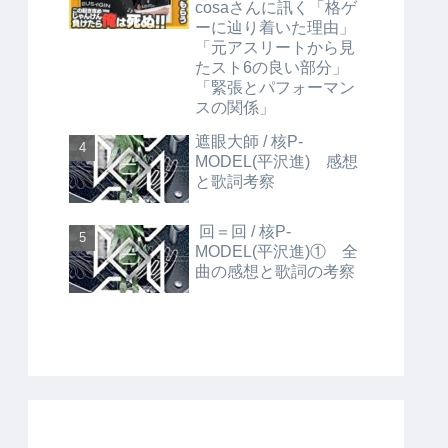
cosaさんに訊く「格ゲ
ーに辿り着いた理由」
「元アスリートから見
たスト6の良い部分」
「緊張とパフォーマン
スの関係」
遮眼大師 / 核P-
MODEL(平沢進) 感想
と歌詞考察
回＝回 / 核P-
MODEL(平沢進)① 全
曲の感想と歌詞の考察