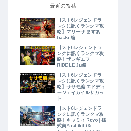
最近の投稿
【スト6レジェンドラ
ンクに訊くランクマ攻
略】マリーザ ますあ
backn編
【スト6レジェンドラ
ンクに訊くランクマ攻
略】ザンギエフ
RIDDLE Jr.編
【スト6レジェンドラ
ンクに訊くランクマ攻
略】ササモ編 エドディ
ージェイガイルサガッ
ト
【スト6レジェンドラ
ンクに訊くランクマ攻
略】キャミィ Revo | 様
式美Yoshikibi＆