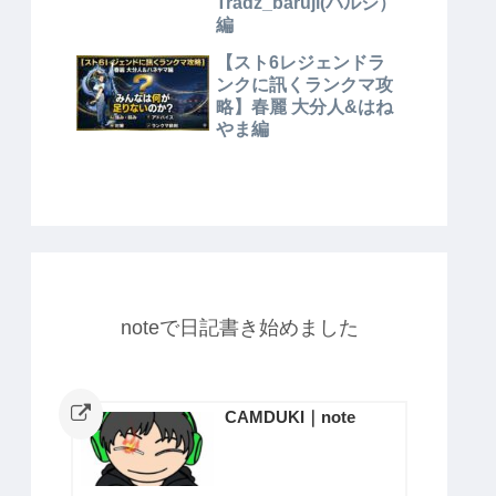
Tradz_baruji(バルジ）
編
【スト6レジェンドラ
ンクに訊くランクマ攻
略】春麗 大分人&はね
やま編
noteで日記書き始めました
CAMDUKI｜note