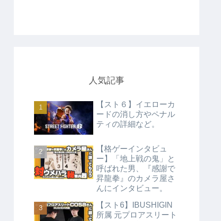
人気記事
【スト６】イエローカ
ードの消し方やペナル
ティの詳細など。
【格ゲーインタビュ
ー】「地上戦の鬼」と
呼ばれた男、『感謝で
昇龍拳』のカメラ屋さ
んにインタビュー。
【スト6】IBUSHIGIN
所属 元プロアスリート