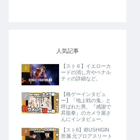
人気記事
【スト６】イエローカ
ードの消し方やペナル
ティの詳細など。
【格ゲーインタビュ
ー】「地上戦の鬼」と
呼ばれた男、『感謝で
昇龍拳』のカメラ屋さ
んにインタビュー。
【スト6】IBUSHIGIN
所属 元プロアスリート