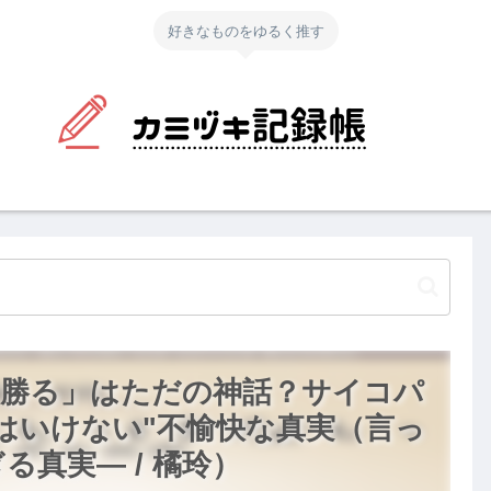
好きなものをゆるく推す
に勝る」はただの神話？サイコパ
はいけない"不愉快な真実（言っ
真実― / 橘玲）