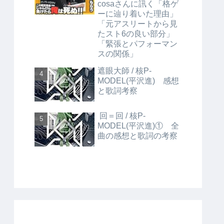
cosaさんに訊く「格ゲ
ーに辿り着いた理由」
「元アスリートから見
たスト6の良い部分」
「緊張とパフォーマン
スの関係」
遮眼大師 / 核P-
MODEL(平沢進) 感想
と歌詞考察
回＝回 / 核P-
MODEL(平沢進)① 全
曲の感想と歌詞の考察