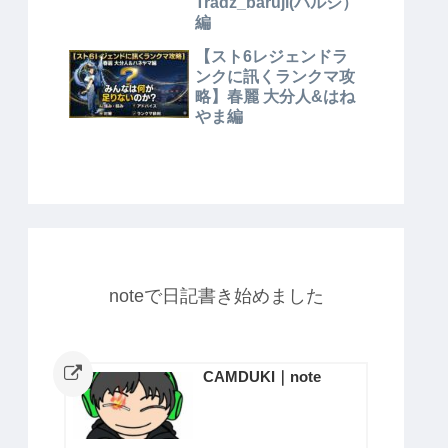
Tradz_baruji(バルジ）
編
【スト6レジェンドラ
ンクに訊くランクマ攻
略】春麗 大分人&はね
やま編
noteで日記書き始めました
CAMDUKI｜note