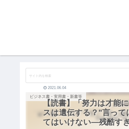
2021.06.04
ビジネス書・実用書・新書等
【読書】「努力は才能
スは遺伝する？"言って
てはいけない―残酷すぎる