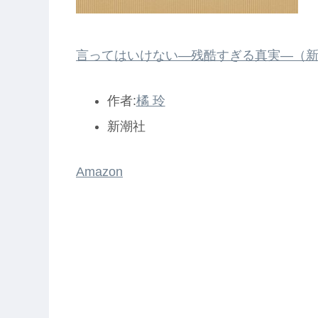
言ってはいけない―残酷すぎる真実―（
作者:
橘 玲
新潮社
Amazon