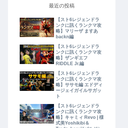
最近の投稿
【スト6レジェンドラ
ンクに訊くランクマ攻
略】マリーザ ますあ
backn編
【スト6レジェンドラ
ンクに訊くランクマ攻
略】ザンギエフ
RIDDLE Jr.編
【スト6レジェンドラ
ンクに訊くランクマ攻
略】ササモ編 エドディ
ージェイガイルサガッ
ト
【スト6レジェンドラ
ンクに訊くランクマ攻
略】キャミィ Revo | 様
式美Yoshikibi＆