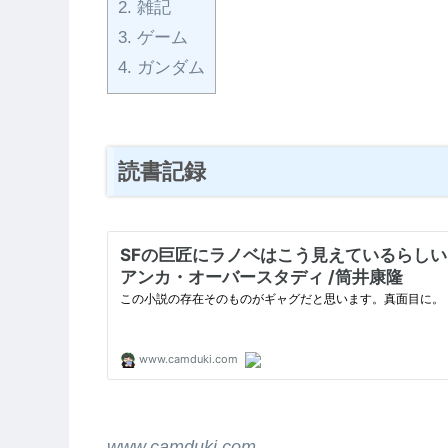
2.
雑記
3.
ゲーム
4.
ガンダム
読書記録
www.camduki.com