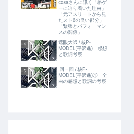
cosaさんに訊く「格ゲ
ーに辿り着いた理由」
「元アスリートから見
たスト6の良い部分」
「緊張とパフォーマン
スの関係」
遮眼大師 / 核P-
MODEL(平沢進) 感想
と歌詞考察
回＝回 / 核P-
MODEL(平沢進)① 全
曲の感想と歌詞の考察