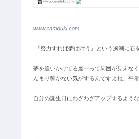
www.camduki.com
『努力すれば夢は叶う』という風潮に石
夢を追いかけてる最中って周囲が見えな
んまり響かない気がするんですよね。平
自分の誕生日にわざわざアップするよう