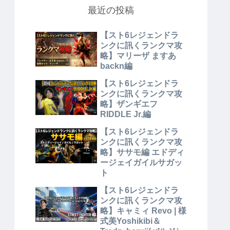
最近の投稿
【スト6レジェンドラ
ンクに訊くランクマ攻
略】マリーザ ますあ
backn編
【スト6レジェンドラ
ンクに訊くランクマ攻
略】ザンギエフ
RIDDLE Jr.編
【スト6レジェンドラ
ンクに訊くランクマ攻
略】ササモ編 エドディ
ージェイガイルサガッ
ト
【スト6レジェンドラ
ンクに訊くランクマ攻
略】キャミィ Revo | 様
式美Yoshikibi＆