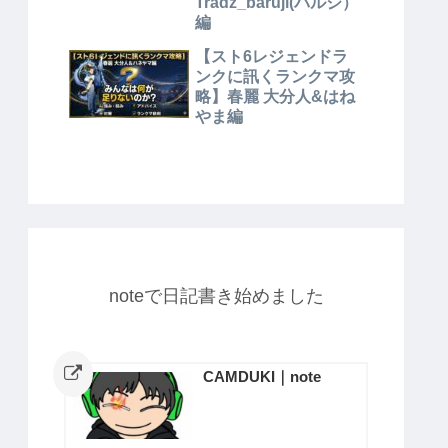
Tradz_baruji(バルジ）
編
【スト6レジェンドラ
ンクに訊くランクマ攻
略】春麗 大分人&はね
やま編
noteで日記書き始めました
CAMDUKI｜note