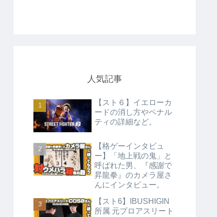
人気記事
【スト６】イエローカ
ードの消し方やペナル
ティの詳細など。
【格ゲーインタビュ
ー】「地上戦の鬼」と
呼ばれた男、『感謝で
昇龍拳』のカメラ屋さ
んにインタビュー。
【スト6】IBUSHIGIN
所属 元プロアスリート