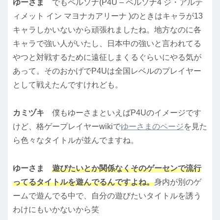
ゆーさま
でもペルソナ(P4U – ペルソナ4 ジ・アルテ
ィメット イン マヨナカアリーナ )のときはキャラが13
キャラしかいないから頑張れましたね。地方なのに各
キャラで強い人がいたし、日本中の強いと言われてる
やつと対戦するために遠征しまくるぐらいにやる気が
あって。そのおかげでP4Uは全国レベルのプレイヤー
として戦えたんですけれども。
カミヅキ
僕もゆーさまといえばP4Uのイメージです
けど、格ゲープレイヤーwikiで
ゆーさまのページ
を見た
ら色々なタイトルが並んでますね。
ゆーさま
遊びたいとか関係なくそのゲーセンで流行
ってるタイトルを遊んでるんですよね。
身内が別のゲ
ームで遊んでる中で、自分の遊びたいタイトルを誘う
わけにもいかないから笑