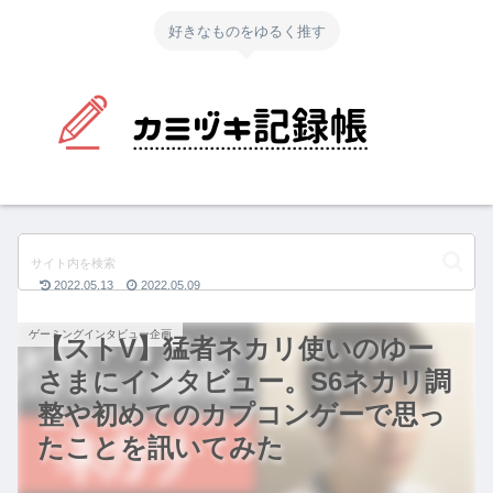
好きなものをゆるく推す
2022.05.13
2022.05.09
ゲーミングインタビュー企画
【ストV】猛者ネカリ使いのゆー
さまにインタビュー。S6ネカリ調
整や初めてのカプコンゲーで思っ
たことを訊いてみた