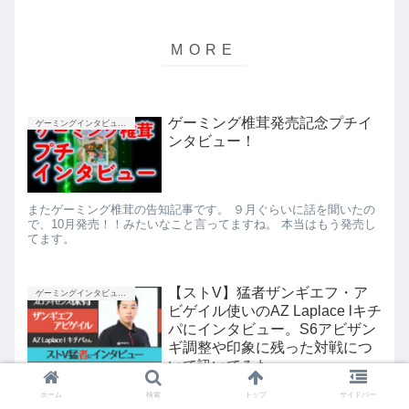
ゲーミング椎茸発売記念プチイ
ゲーミングインタビュー企画
ンタビュー！
またゲーミング椎茸の告知記事です。 ９月ぐらいに話を聞いたの
で、10月発売！！みたいなこと言ってますね。 本当はもう発売し
てます。
【ストV】猛者ザンギエフ・ア
ゲーミングインタビュー企画
ビゲイル使いのAZ Laplace lキチ
パにインタビュー。S6アビザン
ギ調整や印象に残った対戦につ
いて訊いてみた
自分がザンギとアビについて訊くならこの人しかいない！と思っ
ホーム
検索
トップ
サイドバー
てお願いしたら通りました。 ストV初期からの長い付き合いの友