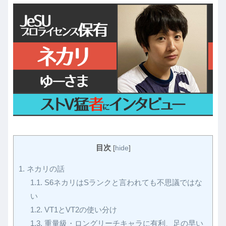
目次
[
hide
]
1.
ネカリの話
1.1.
S6ネカリはSランクと言われても不思議ではな
い
1.2.
VT1とVT2の使い分け
1.3.
重量級・ロングリーチキャラに有利、足の早い