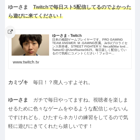
ゆーさま
Twitchで毎日スト5配信してるのでよかった
ら遊びに来てください！
ゆーさま - Twitch
日本の格闘ゲームプレイヤーです。PRO GAMING
TEAM ANSWER. M .GAMING所属。JeSUプロライセ
ンス所持者。STREET FIGHTER V: Necalli(War lord)
TwitterID @UsmRisette0825。毎日楽しく配信してい
るので気軽にコメントください！フォロー...
www.twitch.tv
カミヅキ
毎日！？廃人っすよそれ。
ゆーさま
ガチで毎日やってますね。視聴者を楽しま
せるために色々なゲームをやるような配信じゃないん
ですけれども、ひたすらネカリの練習をしてるので気
軽に遊びにきてくれたら嬉しいです！