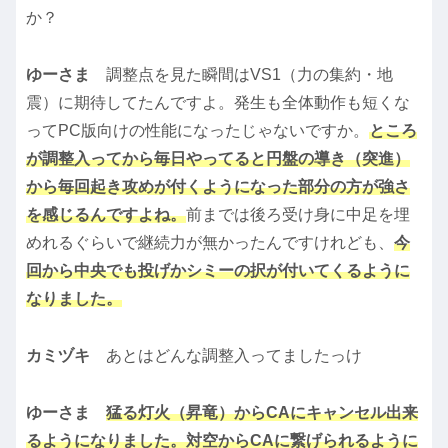
か？
ゆーさま
調整点を見た瞬間はVS1（力の集約・地
震）に期待してたんですよ。発生も全体動作も短くな
ってPC版向けの性能になったじゃないですか。
ところ
が調整入ってから毎日やってると円盤の導き（突進）
から毎回起き攻めが付くようになった部分の方が強さ
を感じるんですよね。
前までは後ろ受け身に中足を埋
めれるぐらいで継続力が無かったんですけれども、
今
回から中央でも投げかシミーの択が付いてくるように
なりました。
カミヅキ
あとはどんな調整入ってましたっけ
ゆーさま
猛る灯火（昇竜）からCAにキャンセル出来
るようになりました。対空からCAに繋げられるように