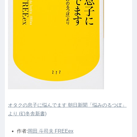
オタクの息子に悩んでます 朝日新聞「悩みのるつぼ」
より (幻冬舎新書)
作者:
岡田 斗司夫 FREEex