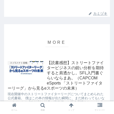
カミヅキ
【読書感想】ストリートファイ
ストVメナト攻略
タービジネスの鋭い分析を期待
すると肩透かし。SFL入門書ぐ
らいならまあ。（CAPCOM
eSports 「ストリートファイタ
ーリーグ」から見るeスポーツの未来）
現在開催中のストリートファイターリーグについてまとめられた
公式書籍。 僕はこの本の情報が出た瞬間に、まだ終わってもいな
いイベントの成功法則を社長が意気揚々と語る素晴らしいバカ本
だと思ったのですが、読んでみると思った以上にまともでした
ね。 我...
ホーム
検索
トップ
サイドバー