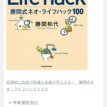
圧倒的に自由で快適な未来が手に入る！ 勝間式ネ
オ・ライフハック１００
作者:
勝間 和代