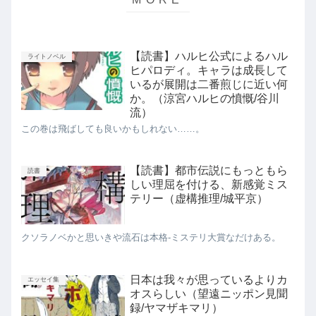
【読書】ハルヒ公式によるハル
ライトノベル
ヒパロディ。キャラは成長して
いるが展開は二番煎じに近い何
か。（涼宮ハルヒの憤慨/谷川
流）
この巻は飛ばしても良いかもしれない……。
【読書】都市伝説にもっともら
読書
しい理屈を付ける、新感覚ミス
テリー（虚構推理/城平京）
クソラノベかと思いきや流石は本格-ミステリ大賞なだけある。
日本は我々が思っているよりカ
エッセイ集
オスらしい（望遠ニッポン見聞
録/ヤマザキマリ）