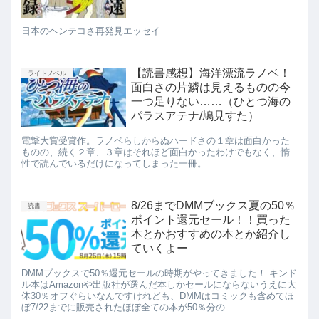
日本のヘンテコさ再発見エッセイ
【読書感想】海洋漂流ラノベ！
ライトノベル
面白さの片鱗は見えるものの今
一つ足りない……（ひとつ海の
パラスアテナ/鳩見すた）
電撃大賞受賞作。ラノベらしからぬハードさの１章は面白かった
ものの、続く２章、３章はそれほど面白かったわけでもなく、惰
性で読んでいるだけになってしまった一冊。
8/26までDMMブックス夏の50％
読書
ポイント還元セール！！買った
本とかおすすめの本とか紹介し
ていくよー
DMMブックスで50％還元セールの時期がやってきました！ キンド
ル本はAmazonや出版社が選んだ本しかセールにならないうえに大
体30％オフぐらいなんですけれども、DMMはコミックも含めてほ
ぼ7/22までに販売されたほぼ全ての本が50％分の...