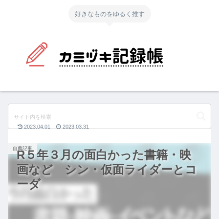
好きなものをゆるく推す
2023.04.01
2023.03.31
自薦記事
R５年３月の面白かった書籍・映
画など シン・仮面ライダーとコ
ーダ