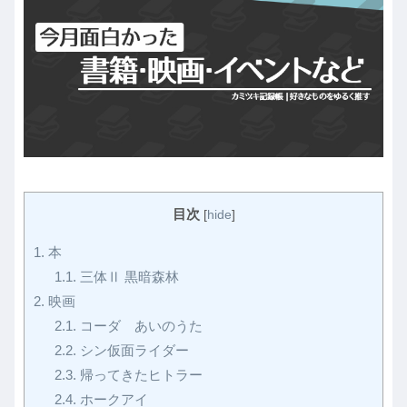
目次
[
hide
]
1.
本
1.1.
三体Ⅱ 黒暗森林
2.
映画
2.1.
コーダ あいのうた
2.2.
シン仮面ライダー
2.3.
帰ってきたヒトラー
2.4.
ホークアイ