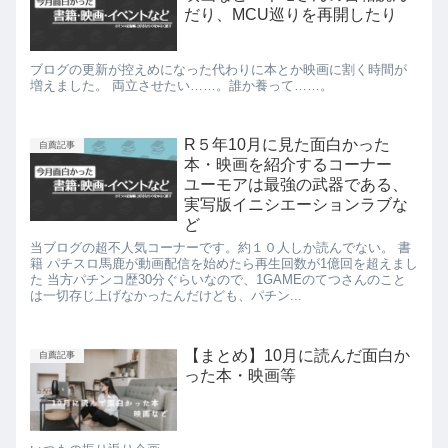
だり、MCU巡りを再開したり
ブログの更新が控えめになった代わりに本とか映画に割く時間が
増えました。 両立させたい……。誰か養って……。
R５年10月に見た面白かった
自薦記事
本・映画を紹介するコーナー
ユーモアは最強の武器である、
実写版イニシエーションラブな
ど
当ブログの超不人気コーナーです。約１０人しか読んでない。 書
籍 パチスロ馬鹿が動画配信を始めたら再生回数が1億回を超えまし
た 当方パチンコ歴30分ぐらいなので、1GAMEのてつさんのこと
は一切存じ上げなかったんだけども、パチン...
【まとめ】10月に読んだ面白か
自薦記事
った本・映画等