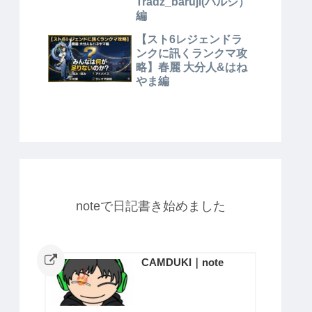
Tradz_baruji(バルジ）
編
【スト6レジェンドラ
ンクに訊くランクマ攻
略】春麗 大分人&はね
やま編
noteで日記書き始めました
CAMDUKI｜note