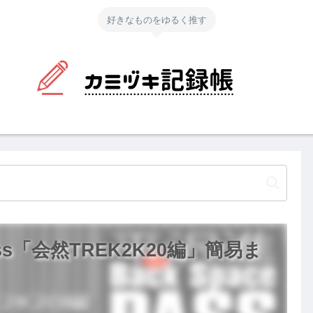
好きなものをゆるく推す
ass「会然TREK2K20編」簡易ま