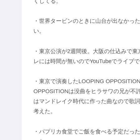
くしてる。
・世界タービンのときに山台が出なかっ
い。
・東京公演が2週間後。大阪の仕込みで東
レには時間が無いのでYouTubeでライ
・東京で演奏したLOOPING OPPOSIT
OPPOSITIONは没曲をヒラサワの兄
はマンドレイク時代に作った曲なので歌詞
考えた。
・パプリカ食堂でご飯を食べる予定だっ