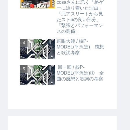
cosaさんに訊く「格ゲ
ーに辿り着いた理由」
「元アスリートから見
たスト6の良い部分」
「緊張とパフォーマン
スの関係」
遮眼大師 / 核P-
MODEL(平沢進) 感想
と歌詞考察
回＝回 / 核P-
MODEL(平沢進)① 全
曲の感想と歌詞の考察