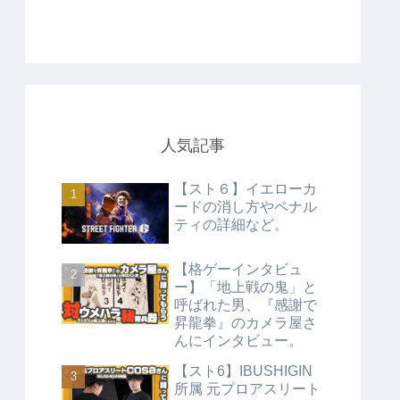
人気記事
【スト６】イエローカ
ードの消し方やペナル
ティの詳細など。
【格ゲーインタビュ
ー】「地上戦の鬼」と
呼ばれた男、『感謝で
昇龍拳』のカメラ屋さ
んにインタビュー。
【スト6】IBUSHIGIN
所属 元プロアスリート