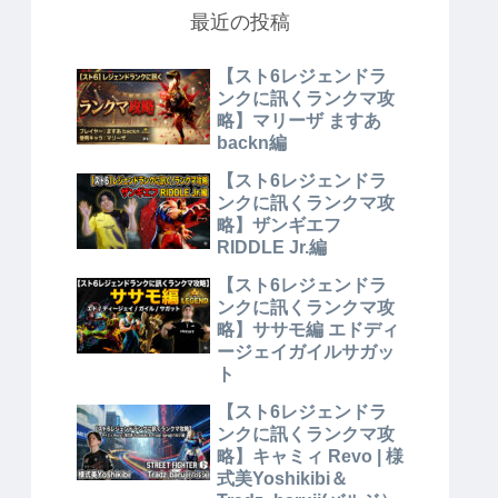
最近の投稿
【スト6レジェンドラ
ンクに訊くランクマ攻
略】マリーザ ますあ
backn編
【スト6レジェンドラ
ンクに訊くランクマ攻
略】ザンギエフ
RIDDLE Jr.編
【スト6レジェンドラ
ンクに訊くランクマ攻
略】ササモ編 エドディ
ージェイガイルサガッ
ト
【スト6レジェンドラ
ンクに訊くランクマ攻
略】キャミィ Revo | 様
式美Yoshikibi＆