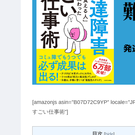
[amazonjs asin=”B07D72C9YP” lo
すごい仕事術”]
目次
[
hide
]