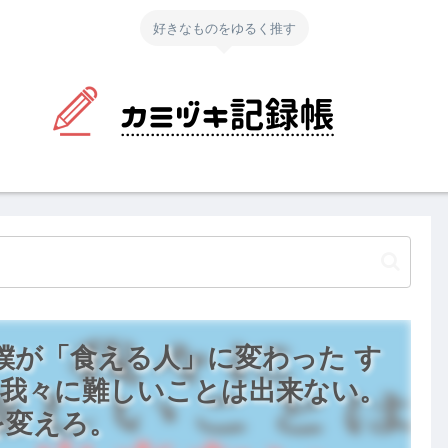
好きなものをゆるく推す
の僕が「食える人」に変わった す
】我々に難しいことは出来ない。
を変えろ。