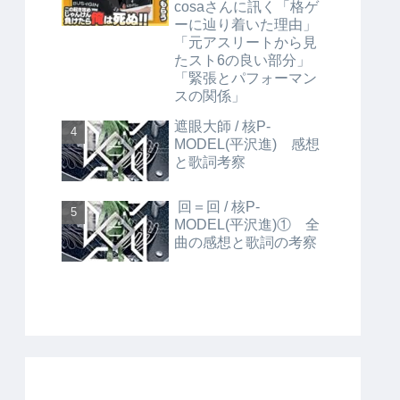
cosaさんに訊く「格ゲ
ーに辿り着いた理由」
「元アスリートから見
たスト6の良い部分」
「緊張とパフォーマン
スの関係」
遮眼大師 / 核P-
MODEL(平沢進) 感想
と歌詞考察
回＝回 / 核P-
MODEL(平沢進)① 全
曲の感想と歌詞の考察