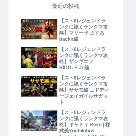
最近の投稿
【スト6レジェンドラ
ンクに訊くランクマ攻
略】マリーザ ますあ
backn編
【スト6レジェンドラ
ンクに訊くランクマ攻
略】ザンギエフ
RIDDLE Jr.編
【スト6レジェンドラ
ンクに訊くランクマ攻
略】ササモ編 エドディ
ージェイガイルサガッ
ト
【スト6レジェンドラ
ンクに訊くランクマ攻
略】キャミィ Revo | 様
式美Yoshikibi＆