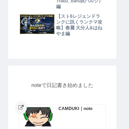
Tradz_baruji(バルジ）
編
【スト6レジェンドラ
ンクに訊くランクマ攻
略】春麗 大分人&はね
やま編
noteで日記書き始めました
CAMDUKI｜note