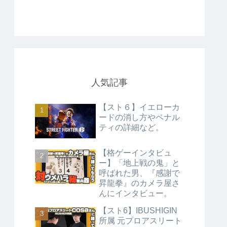
人気記事
【スト６】イエローカ
ードの消し方やペナル
ティの詳細など。
【格ゲーインタビュ
ー】「地上戦の鬼」と
呼ばれた男、『感謝で
昇龍拳』のカメラ屋さ
んにインタビュー。
【スト6】IBUSHIGIN
所属 元プロアスリート