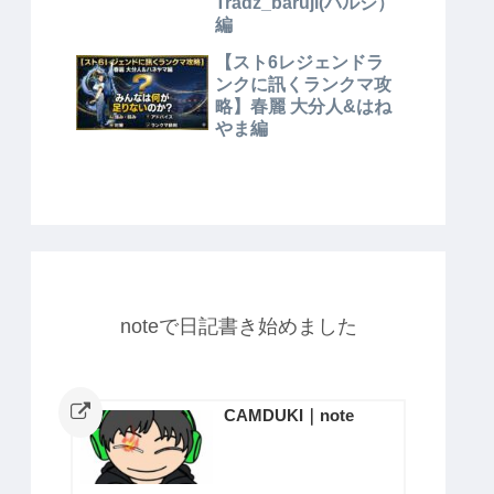
Tradz_baruji(バルジ）
編
【スト6レジェンドラ
ンクに訊くランクマ攻
略】春麗 大分人&はね
やま編
noteで日記書き始めました
CAMDUKI｜note