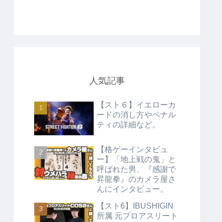
人気記事
【スト６】イエローカ
ードの消し方やペナル
ティの詳細など。
【格ゲーインタビュ
ー】「地上戦の鬼」と
呼ばれた男、『感謝で
昇龍拳』のカメラ屋さ
んにインタビュー。
【スト6】IBUSHIGIN
所属 元プロアスリート