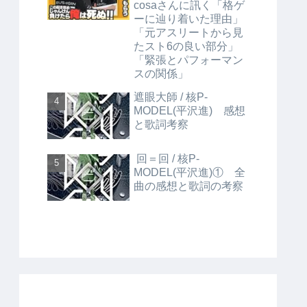
cosaさんに訊く「格ゲ
ーに辿り着いた理由」
「元アスリートから見
たスト6の良い部分」
「緊張とパフォーマン
スの関係」
遮眼大師 / 核P-
MODEL(平沢進) 感想
と歌詞考察
回＝回 / 核P-
MODEL(平沢進)① 全
曲の感想と歌詞の考察