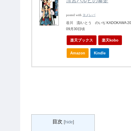
涼宮ハルヒの暴走
posted with
ヨメレバ
谷川 流/いとう のいぢ KADOKAWA 20
09月30日頃
楽天ブックス
楽天kobo
Amazon
Kindle
目次
[
hide
]