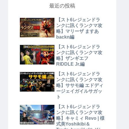
最近の投稿
【スト6レジェンドラ
ンクに訊くランクマ攻
略】マリーザ ますあ
backn編
【スト6レジェンドラ
ンクに訊くランクマ攻
略】ザンギエフ
RIDDLE Jr.編
【スト6レジェンドラ
ンクに訊くランクマ攻
略】ササモ編 エドディ
ージェイガイルサガッ
ト
【スト6レジェンドラ
ンクに訊くランクマ攻
略】キャミィ Revo | 様
式美Yoshikibi＆