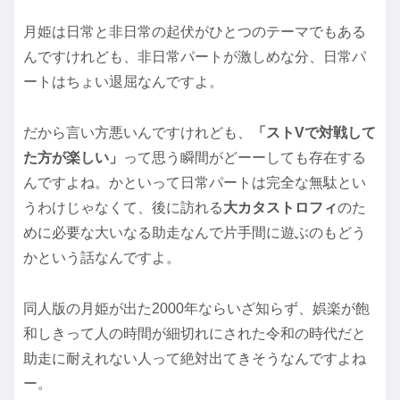
月姫は日常と非日常の起伏がひとつのテーマでもある
んですけれども、非日常パートが激しめな分、日常パ
ートはちょい退屈なんですよ。
だから言い方悪いんですけれども、
「ストVで対戦して
た方が楽しい」
って思う瞬間がどーーしても存在する
んですよね。かといって日常パートは完全な無駄とい
うわけじゃなくて、後に訪れる
大カタストロフィ
のた
めに必要な大いなる助走なんで片手間に遊ぶのもどう
かという話なんですよ。
同人版の月姫が出た2000年ならいざ知らず、娯楽が飽
和しきって人の時間が細切れにされた令和の時代だと
助走に耐えれない人って絶対出てきそうなんですよね
ー。