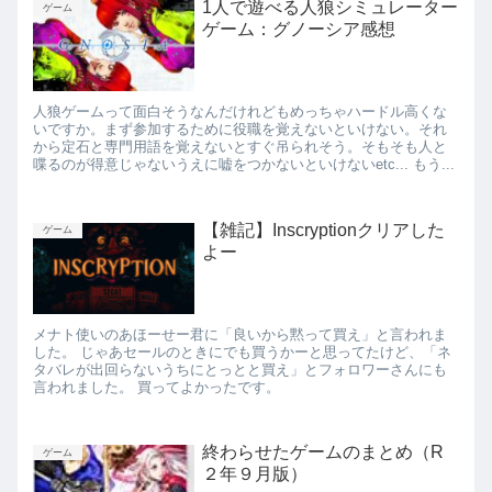
1人で遊べる人狼シミュレーター
ゲーム
ゲーム：グノーシア感想
人狼ゲームって面白そうなんだけれどもめっちゃハードル高くな
いですか。まず参加するために役職を覚えないといけない。それ
から定石と専門用語を覚えないとすぐ吊られそう。そもそも人と
喋るのが得意じゃないうえに嘘をつかないといけないetc... もう...
【雑記】Inscryptionクリアした
ゲーム
よー
メナト使いのあほーせー君に「良いから黙って買え」と言われま
した。 じゃあセールのときにでも買うかーと思ってたけど、「ネ
タバレが出回らないうちにとっとと買え」とフォロワーさんにも
言われました。 買ってよかったです。
終わらせたゲームのまとめ（R
ゲーム
２年９月版）