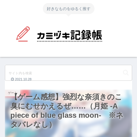
好きなものをゆるく推す
2021.10.28
ゲーム
【ゲーム感想】強烈な奈須きのこ
臭にむせかえるぜ……（月姫 -A
piece of blue glass moon- ※ネ
タバレなし）