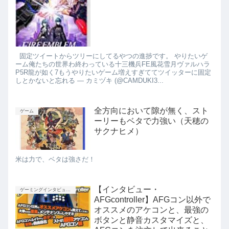
固定ツイートからツリーにしてるやつの進捗です。 やりたいゲ
ーム俺たちの世界わ終わっている十三機兵FE風花雪月ヴァルハラ
P5R龍が如く7もうやりたいゲーム増えすぎててツイッターに固定
しとかないと忘れる — カミヅキ (@CAMDUKI3...
全方向において隙が無く、スト
ゲーム
ーリーもベタで力強い（天穂の
サクナヒメ）
米は力で、ベタは強さだ！
【インタビュー・
ゲーミングインタビュー企画
AFGcontroller】AFGコン以外で
オススメのアケコンと、最強の
ボタンと静音カスタマイズと、