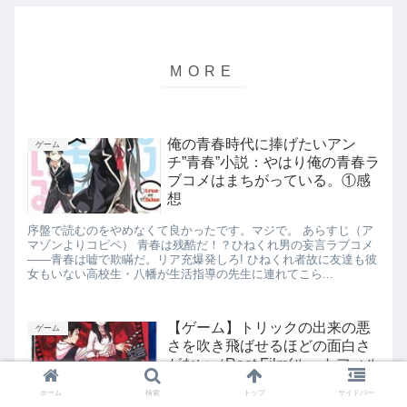
俺の青春時代に捧げたいアン
ゲーム
チ”青春”小説：やはり俺の青春ラ
ブコメはまちがっている。①感
想
序盤で読むのをやめなくて良かったです。マジで。 あらすじ（ア
マゾンよりコピペ） 青春は残酷だ！？ひねくれ男の妄言ラブコメ
――青春は嘘で欺瞞だ。リア充爆発しろ! ひねくれ者故に友達も彼
女もいない高校生・八幡が生活指導の先生に連れてこら...
【ゲーム】トリックの出来の悪
ゲーム
さを吹き飛ばせるほどの面白さ
がない（Root Film(ルートフィル
ム)）
ホーム
検索
トップ
サイドバー