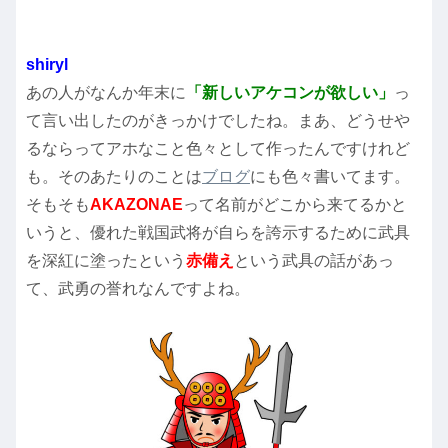
shiryl
あの人がなんか年末に
「新しいアケコンが欲しい」
っ
て言い出したのがきっかけでしたね。まあ、どうせや
るならってアホなこと色々として作ったんですけれど
も。そのあたりのことは
ブログ
にも色々書いてます。
そもそも
AKAZONAE
って名前がどこから来てるかと
いうと、優れた戦国武将が自らを誇示するために武具
を深紅に塗ったという
赤備え
という武具の話があっ
て、武勇の誉れなんですよね。