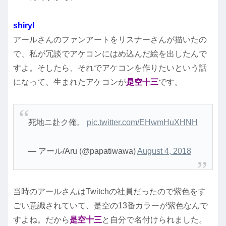
shiryl
アールさんのファンアートをリスナーさんが描いたの
で、私が冗談でアケコンにはめ込んだ絵を出したんで
すよ。そしたら、それでアケコンを作りたいという話
になって、生まれたアケコンが
是空十三
です。
死地ニ赴ク俺。
pic.twitter.com/EHwmHuXHNH
— アール/Aru (@papatiwawa)
August 4, 2018
当時のアールさんはTwitchの社員だったので紫色をす
ごい意識されていて、是空の13番カラーが紫色なんで
すよね。だから
是空十三
と自分で名付けられました。