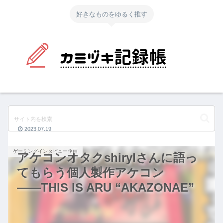
好きなものをゆるく推す
2023.07.19
ゲーミングインタビュー企画
アケコンオタクshirylさんに語っ
てもらう個人製作アケコン
――THIS IS ARU “AKAZONAE”