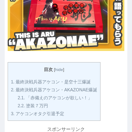
目次
[
hide
]
1.
最終決戦兵器アケコン・是空十三爆誕
2.
最終決戦兵器アケコン・AKAZONAE爆誕
2.1.
「赤備えのアケコンが欲しい！」
2.2.
塗装７万円
3.
アケコンオタク引退予定
スポンサーリンク