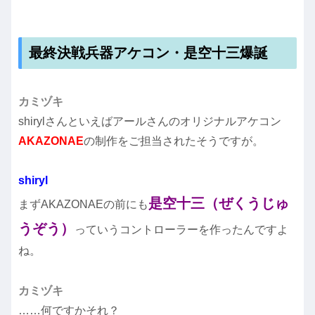
最終決戦兵器アケコン・是空十三爆誕
カミヅキ
shirylさんといえばアールさんのオリジナルアケコン
AKAZONAE
の制作をご担当されたそうですが。
shiryl
是空十三（ぜくうじゅ
まずAKAZONAEの前にも
うぞう）
っていうコントローラーを作ったんですよ
ね。
カミヅキ
……何ですかそれ？