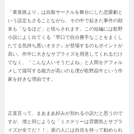
「黄泉路より」は自殺サークルを舞台にした恋愛劇と
いう設定もさることながら、その中で起きた事件の顛
末も「なるほど」と唸らされます。この短編には歌野
小説によく出てくる『早口で自分勝手なことをまくし
たてる気持ち悪いオタク』が登場するのもポイントが
高い。作中に大きなサプライズを用意してくれるだけ
でなく、「こんな人いそうだよね」と人間をデフォル
メして描写する能力が高いのも僕が歌野晶午という作
家を好きな理由です。
正直言って、まあまあ好みが別れる小説だと思うので
すが、僕と同じような「ミステリーは雰囲気とサプラ
イズが全てだ！！」派の人には自信を持って勧められ