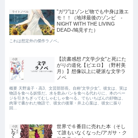
”ガワ”はゾンビ物でも中身は激エ
ライトノベル
モ！！（地球最後のゾンビ -
NIGHT WITH THE LIVING
DEAD-/鳩見すた）
これは想定外の傑作ラノベ。
【読書感想 /“文学少女”と死にた
小説
がりの道化【ピエロ】（野村美
月）】想像以上に硬派な文学ラ
ノベ
概要 天野遠子・高3、文芸部部長。自称“文学少女”。彼女は、実は
物語を食べる妖怪だ。水を飲みパンを食べる代わりに、本のペー
ジを引きちぎってむしゃむしゃ食べる。でもいちばんの好物は、
肉筆で書かれた物語で、彼女の後輩・井上心葉は、彼女に振り
回...
世界で６番目に売れた本（そし
小説
て誰もいなくなった/アガサ・ク