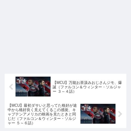
【MCU】万能お茶汲みおじさんジモ、爆
誕（ファルコン＆ウィンター・ソルジャ
ー ３～４話）
【MCU】最初ダサいと思ってた格好が途
中から格好良く見えてくるこの感覚、キ
ャプテンアメリカの映画を見たときと同
じだ（ファルコン＆ウィンター・ソルジ
ャー ５～６話）