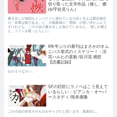
切り取った文学作品（推し、燃
ゆ/宇佐見りん）
書き出しが強烈なインパクトに塗れている小説と言えば夏目漱石
の「吾輩は猫である」と、川端康成の「雪国」が思い浮かぶんで
すけれども、この小説の書き出しも負けていません。 推しが燃え
た。ファンを殴ったらしい。
9年半ぶりの新刊はまさかのオム
ライトノベル
ニバス形式のミステリー！：涼
宮ハルヒの直観 /谷川流 感想
【読書記録】
おかえりなさい。
SFの巨匠にラノベはこう見えて
ライトノベル
いるらしい：ビアンカ・オーバ
ースタディ /筒井康隆
この小説の存在そのものがギャグだと思います。真面目に。