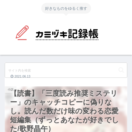
好きなものをゆるく推す
2021.06.13
小説
【読書】「三度読み推奨ミステリ
ー」のキャッチコピーに偽りな
し。読んだ数だけ味の変わる恋愛
短編集（ずっとあなたが好きでし
た/歌野晶午）