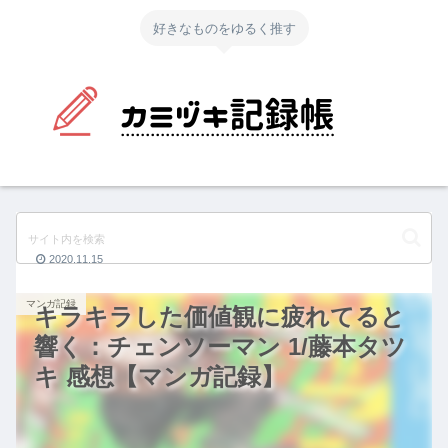
好きなものをゆるく推す
2020.11.15
マンガ記録
キラキラした価値観に疲れてると
響く：チェンソーマン 1/藤本タツ
キ 感想【マンガ記録】