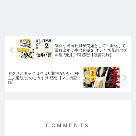
気弱な出向社員が突如として半沢化して
暴れ出す：半沢直樹２ オレたち花のバブ
ル組 /池井戸潤 感想【読書記録】
ヤクザとギャグはやはり相性がいい：極
主夫道/おおのこうすけ 感想【マンガ記
録】