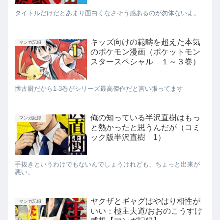
タイトルだけだとあまり面白くなさそう感あるのが勿体ないよ。
キッズ向けの範疇を超えた本気
マンガ記録
のポケモン漫画（ポケットモン
スタースペシャル １～３巻）
懐古厨だから1-3巻がシリーズ最高傑作だと言い張ってます
俺の知っている半沢直樹はもっ
マンガ記録
と熱かったと思うんだが（コミ
ック版半沢直樹 1）
手抜きというわけでもないんでしょうけれども、ちょっと出来が
悪い。
ヤクザとギャグはやはり相性が
マンガ記録
いい：極主夫道/おおのこうすけ