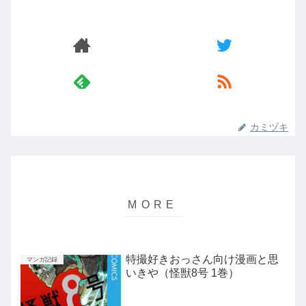
カミヅキ
特撮好きおっさん向け漫画と思
マンガ記録
いきや（怪獣8号 1巻）