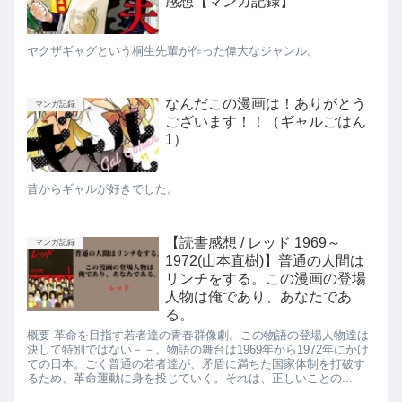
感想【マンガ記録】
ヤクザギャグという桐生先輩が作った偉大なジャンル。
なんだこの漫画は！ありがとう
マンガ記録
ございます！！（ギャルごはん
1）
昔からギャルが好きでした。
【読書感想 / レッド 1969～
マンガ記録
1972(山本直樹)】普通の人間は
リンチをする。この漫画の登場
人物は俺であり、あなたであ
る。
概要 革命を目指す若者達の青春群像劇。この物語の登場人物達は
決して特別ではない－－。物語の舞台は1969年から1972年にかけ
ての日本。ごく普通の若者達が、矛盾に満ちた国家体制を打破す
るため、革命運動に身を投じていく。それは、正しいことの...