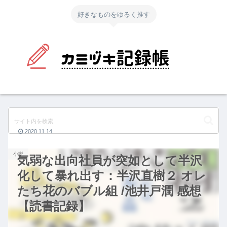
好きなものをゆるく推す
2020.11.14
小説
気弱な出向社員が突如として半沢
化して暴れ出す：半沢直樹２ オレ
たち花のバブル組 /池井戸潤 感想
【読書記録】