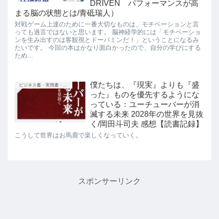
DRIVEN パフォーマンスが高
まる脳の状態とは/青砥瑞人）
対戦ゲーム上達のために一番大切なものは、モチベーションと言
っても過言ではないと思います。 脳神経学的には「モチベーショ
ンを生み出すのは客観視とドーパミンだ！」ということになるみ
たいです。 今回の本はかなり面白かったので、自分の学びにする
ため...
僕たちは、『現実』よりも『盛
ビジネス書・実用書・新書等
った』ものを優先するようにな
っている：ユーチューバーが消
滅する未来 2028年の世界を見抜
く/岡田斗司夫 感想【読書記録】
こうして世界はお馬鹿で楽しくなっていく。
スポンサーリンク