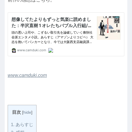
www.camduki.com
目次
[
hide
]
1.
あらすじ