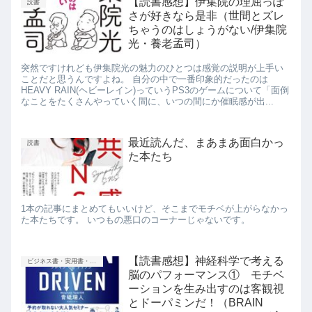
【読書感想】伊集院の理屈っぽ
読書
さが好きなら是非（世間とズレ
ちゃうのはしょうがない/伊集院
光・養老孟司）
突然ですけれども伊集院光の魅力のひとつは感覚の説明が上手い
ことだと思うんですよね。 自分の中で一番印象的だったのは
HEAVY RAIN(ヘビーレイン)っていうPS3のゲームについて「面倒
なことをたくさんやっていく間に、いつの間にか催眠感が出...
最近読んだ、まあまあ面白かっ
読書
た本たち
1本の記事にまとめてもいいけど、そこまでモチベが上がらなかっ
た本たちです。 いつもの悪口のコーナーじゃないです。
【読書感想】神経科学で考える
ビジネス書・実用書・新書等
脳のパフォーマンス① モチベ
ーションを生み出すのは客観視
とドーパミンだ！（BRAIN