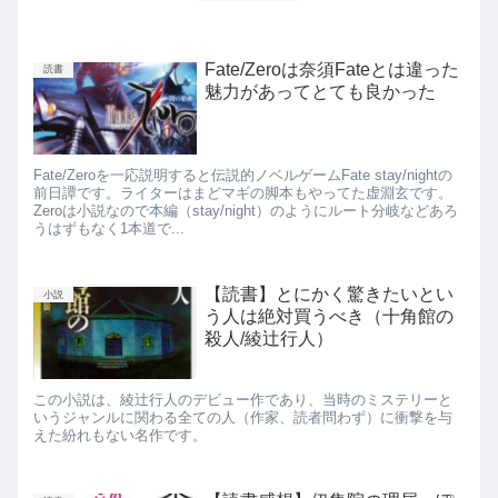
Fate/Zeroは奈須Fateとは違った
読書
魅力があってとても良かった
Fate/Zeroを一応説明すると伝説的ノベルゲームFate stay/nightの
前日譚です。ライターはまどマギの脚本もやってた虚淵玄です。
Zeroは小説なので本編（stay/night）のようにルート分岐などあろ
うはずもなく1本道で...
【読書】とにかく驚きたいとい
小説
う人は絶対買うべき（十角館の
殺人/綾辻行人）
この小説は、綾辻行人のデビュー作であり、当時のミステリーと
いうジャンルに関わる全ての人（作家、読者問わず）に衝撃を与
えた紛れもない名作です。