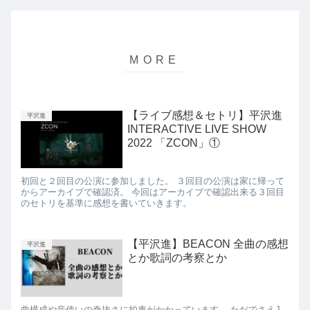
【ライブ感想＆セトリ】平沢進
平沢進
INTERACTIVE LIVE SHOW
2022 「ZCON」①
初回と２回目の公演に参加しました。 ３回目の公演は家に帰って
からアーカイブで確認済。 今回はアーカイブで確認出来る３回目
のセトリを基準に感想を書いていきます。
【平沢進】BEACON 全曲の感想
平沢進
とか歌詞の考察とか
曲構成や音使いの奇抜さに拍車がかかっています。 ただでさえJ-