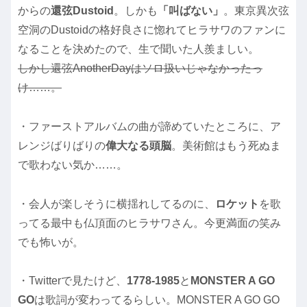
からの
還弦Dustoid
。しかも
「叫ばない」
。東京異次弦
空洞のDustoidの格好良さに惚れてヒラサワのファンに
なることを決めたので、生で聞いた人羨ましい。
しかし還弦AnotherDayはソロ扱いじゃなかったっ
け……。
・ファーストアルバムの曲が諦めていたところに、ア
レンジばりばりの
偉大なる頭脳
。美術館はもう死ぬま
で歌わない気か……。
・会人が楽しそうに横揺れしてるのに、
ロケット
を歌
ってる最中も仏頂面のヒラサワさん。今更満面の笑み
でも怖いが。
・Twitterで見たけど、
1778-1985
と
MONSTER A GO
GO
は歌詞が変わってるらしい。MONSTER A GO GO