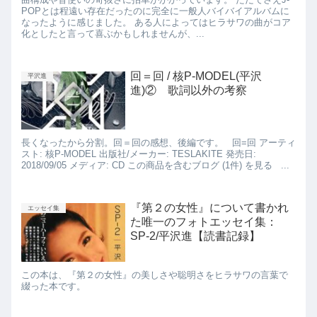
POPとは程遠い存在だったのに完全に一般人バイバイアルバムに
なったように感じました。 ある人によってはヒラサワの曲がコア
化としたと言って喜ぶかもしれませんが、...
回＝回 / 核P-MODEL(平沢
平沢進
進)② 歌詞以外の考察
長くなったから分割。回＝回の感想、後編です。 回=回 アーティ
スト: 核P-MODEL 出版社/メーカー: TESLAKITE 発売日:
2018/09/05 メディア: CD この商品を含むブログ (1件) を見る ...
『第２の女性』について書かれ
エッセイ集
た唯一のフォトエッセイ集：
SP-2/平沢進【読書記録】
この本は、『第２の女性』の美しさや聡明さをヒラサワの言葉で
綴った本です。