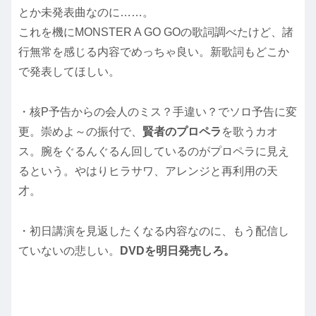
とか未発表曲なのに……。
これを機にMONSTER A GO GOの歌詞調べたけど、諸
行無常を感じる内容でめっちゃ良い。新歌詞もどこか
で発表してほしい。
・核P予告からの会人のミス？手違い？でソロ予告に変
更。崇めよ～の振付で、
賢者のプロペラ
を歌うカオ
ス。腕をぐるんぐるん回しているのがプロペラに見え
るという。やはりヒラサワ、アレンジと再利用の天
才。
・初日講演を見返したくなる内容なのに、もう配信し
ていないの悲しい。
DVDを明日発売しろ。