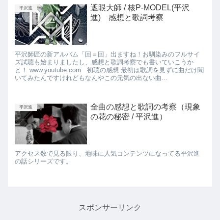
遮眼大師 / 核P-MODEL(平沢
平沢進
進) 感想と歌詞考察
平沢師匠の新アルバム「回＝回」出ますね！お馴染みのフルサイ
ズ試聴も始まりましたし、感想と歌詞考察でも書いていこうか
と！ www.youtube.com 初聴の感想 最初は歌詞を見ずに曲だけ聞
いてみたんですけれどもなんやこの元気の出ない曲...
全曲の感想と歌詞の考察（現象
平沢進
の花の秘密 / 平沢進）
アクセス数で見る限り、地味に人気コンテンツになってる平沢進
の話シリーズです。
スポンサーリンク