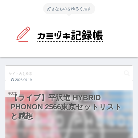
好きなものをゆるく推す
2023.09.19
平沢進
【ライブ】平沢進 HYBRID
PHONON 2566東京セットリスト
と感想