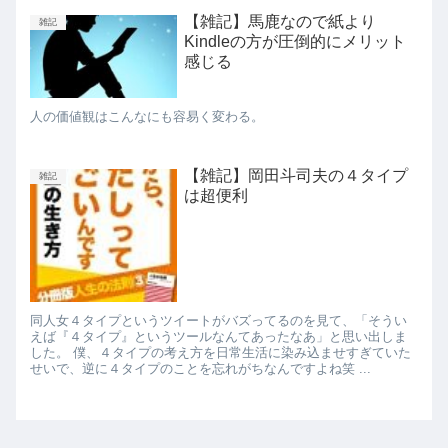
【雑記】馬鹿なので紙より
雑記
Kindleの方が圧倒的にメリット
感じる
人の価値観はこんなにも容易く変わる。
【雑記】岡田斗司夫の４タイプ
雑記
は超便利
同人女４タイプというツイートがバズってるのを見て、「そうい
えば『４タイプ』というツールなんてあったなあ」と思い出しま
した。 僕、４タイプの考え方を日常生活に染み込ませすぎていた
せいで、逆に４タイプのことを忘れがちなんですよね笑 ...