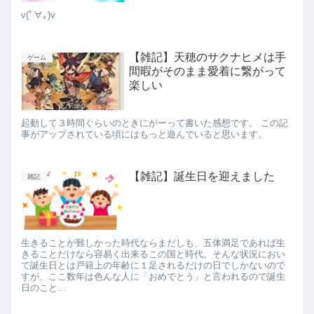
v(ﾟ∀｡)v
【雑記】天穂のサクナヒメは手
ゲーム
間暇がそのまま愛着に繋がって
楽しい
起動して３時間ぐらいのときにがーって書いた感想です。 この記
事がアップされている頃にはもっと遊んでいると思います。
【雑記】誕生日を迎えました
雑記
生きることが難しかった時代ならまだしも、五体満足であれば生
きることだけなら容易く出来るこの国と時代。そんな状況におい
て誕生日とは戸籍上の年齢に１足されるだけの日でしかないので
すが、ここ数年は色んな人に「おめでとう」と言われるので誕生
日のこと...