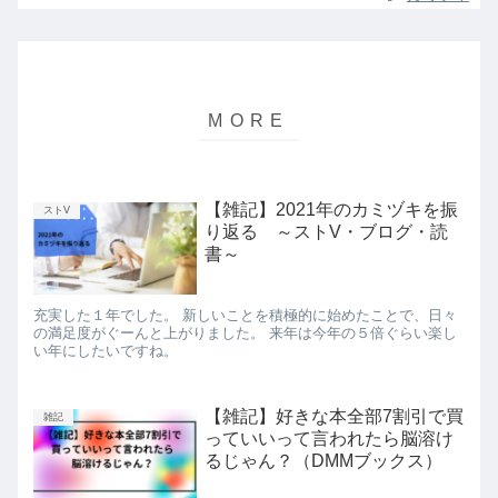
【雑記】2021年のカミヅキを振
ストV
り返る ～ストV・ブログ・読
書～
充実した１年でした。 新しいことを積極的に始めたことで、日々
の満足度がぐーんと上がりました。 来年は今年の５倍ぐらい楽し
い年にしたいですね。
【雑記】好きな本全部7割引で買
雑記
っていいって言われたら脳溶け
るじゃん？（DMMブックス）