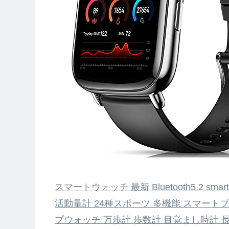
スマートウォッチ 最新 Bluetooth5.2 sm
活動量計 24種スポーツ 多機能 スマートブ
プウォッチ 万歩計 歩数計 目覚まし時計 長座注意 