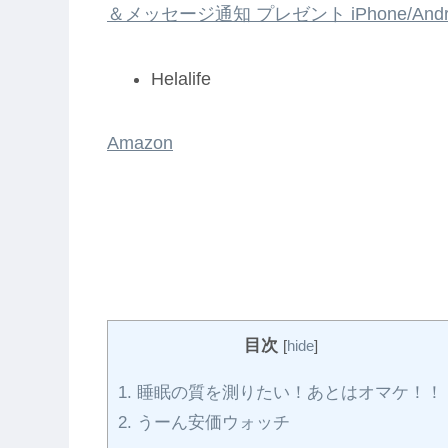
＆メッセージ通知 プレゼント iPhone/And
Helalife
Amazon
目次
[
hide
]
1.
睡眠の質を測りたい！あとはオマケ！！
2.
うーん安価ウォッチ