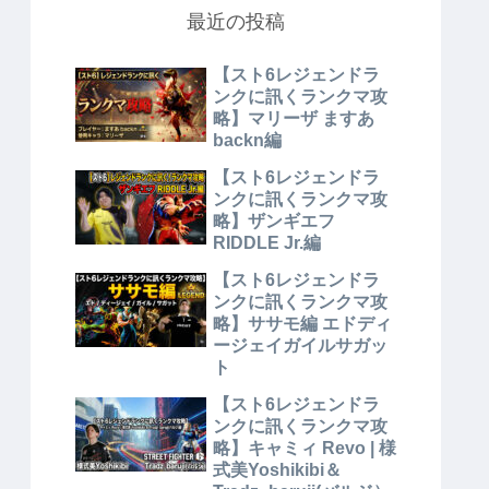
最近の投稿
【スト6レジェンドラ
ンクに訊くランクマ攻
略】マリーザ ますあ
backn編
【スト6レジェンドラ
ンクに訊くランクマ攻
略】ザンギエフ
RIDDLE Jr.編
【スト6レジェンドラ
ンクに訊くランクマ攻
略】ササモ編 エドディ
ージェイガイルサガッ
ト
【スト6レジェンドラ
ンクに訊くランクマ攻
略】キャミィ Revo | 様
式美Yoshikibi＆