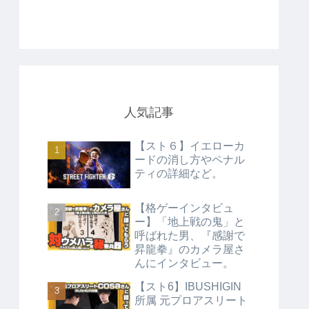
人気記事
【スト６】イエローカ
ードの消し方やペナル
ティの詳細など。
【格ゲーインタビュ
ー】「地上戦の鬼」と
呼ばれた男、『感謝で
昇龍拳』のカメラ屋さ
んにインタビュー。
【スト6】IBUSHIGIN
所属 元プロアスリート