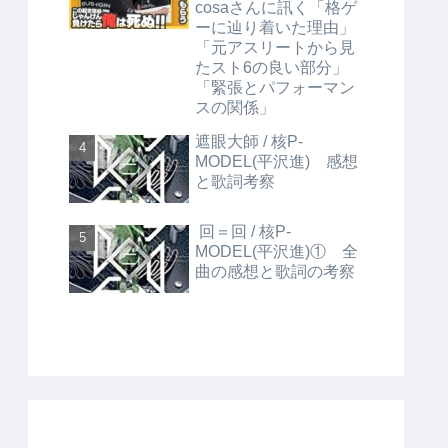
cosaさんに訊く「格ゲ
ーに辿り着いた理由」
「元アスリートから見
たスト6の良い部分」
「緊張とパフォーマン
スの関係」
遮眼大師 / 核P-
MODEL(平沢進) 感想
と歌詞考察
回＝回 / 核P-
MODEL(平沢進)① 全
曲の感想と歌詞の考察