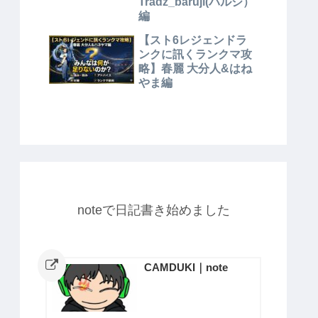
Tradz_baruji(バルジ）
編
【スト6レジェンドラ
ンクに訊くランクマ攻
略】春麗 大分人&はね
やま編
noteで日記書き始めました
CAMDUKI｜note