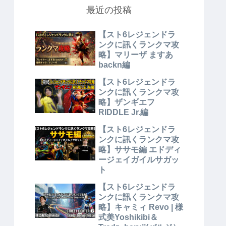
最近の投稿
【スト6レジェンドラ
ンクに訊くランクマ攻
略】マリーザ ますあ
backn編
【スト6レジェンドラ
ンクに訊くランクマ攻
略】ザンギエフ
RIDDLE Jr.編
【スト6レジェンドラ
ンクに訊くランクマ攻
略】ササモ編 エドディ
ージェイガイルサガッ
ト
【スト6レジェンドラ
ンクに訊くランクマ攻
略】キャミィ Revo | 様
式美Yoshikibi＆