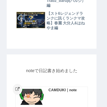
Tradz_baruji(バルジ）
編
【スト6レジェンドラ
ンクに訊くランクマ攻
略】春麗 大分人&はね
やま編
noteで日記書き始めました
CAMDUKI｜note