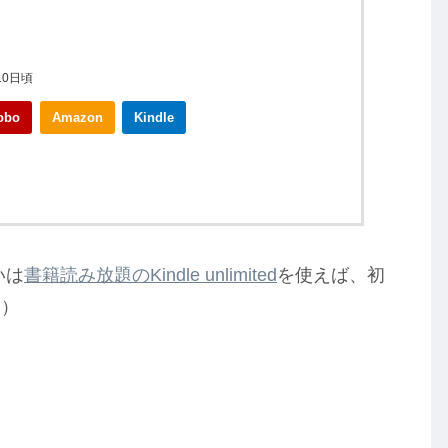
10日頃
obo
Amazon
Kindle
いは
書籍読み放題のKindle unlimited
を使えば、初
点）