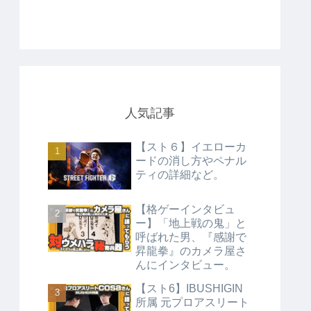
人気記事
【スト６】イエローカ
ードの消し方やペナル
ティの詳細など。
【格ゲーインタビュ
ー】「地上戦の鬼」と
呼ばれた男、『感謝で
昇龍拳』のカメラ屋さ
んにインタビュー。
【スト6】IBUSHIGIN
所属 元プロアスリート