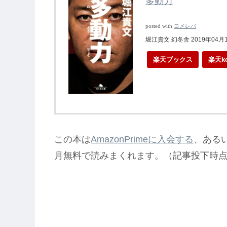
多動力
posted with
ヨメレバ
堀江貴文 幻冬舎 2019年04月
楽天ブックス
楽天k
この本は
AmazonPrimeに入会する
、ある
月無料で読みまくれます。（記事投下時