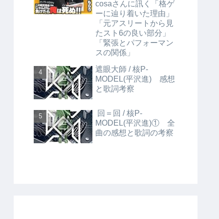
cosaさんに訊く「格ゲ
ーに辿り着いた理由」
「元アスリートから見
たスト6の良い部分」
「緊張とパフォーマン
スの関係」
遮眼大師 / 核P-
MODEL(平沢進) 感想
と歌詞考察
回＝回 / 核P-
MODEL(平沢進)① 全
曲の感想と歌詞の考察