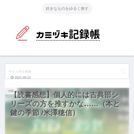
好きなものをゆるく推す
2021.09.22
小説
【読書感想】個人的には古典部シ
リーズの方を推すかな……（本と
鍵の季節 /米澤穂信）