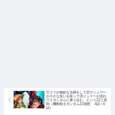
①ファが微妙な活躍をして②マシュマー
が小さな笑いを取って③ジュドーが流れ
でＺガンダムに乗り込む、というZZ三原
則（機動戦士ガンダムZZ感想 4話～6
話）