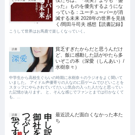
僕たちは、『現実』よりも『盛
ビジネス書・実用書・新書等
った』ものを優先するようにな
っている：ユーチューバーが消
滅する未来 2028年の世界を見抜
く/岡田斗司夫 感想【読書記録】
こうして世界はお馬鹿で楽しくなっていく。
貧乏すぎたからだと思うんだけ
読書
ど、飯に感動した話がやたら多
いぞこの本（深愛（しんあい）/
水樹奈々）
中学生から高校生ぐらいの時期に水樹奈々のラジオをよく聞いて
いました。 アイドル声優寄りの人なのに罰ゲームでひどいことを
スタッフにやらされていてだいぶ気合の入った人だなと思ってい
た記憶があります。 と、そんな感じでファンとまでは行かなくて
も、...
最近読んだ面白くなかった本た
読書
ち