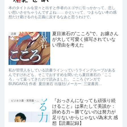
本のタイトルを堂々と出すと作者のエゴサに引っかかって、悲し
い想いさせちゃうんですよね…… かといって、つまらない本の感
想だけ避けるのも正義に反するなあと思うわけで。
夏目漱石の”こころ”で、お嬢さん
読書
が大して可愛く描写されていな
い理由を考えた
私が管理人をしている読書ラインっていうライングループがある
んですけれども、そこでおすすめを聞いたら夏目漱石の「ここ
ろ」って返ってきたので読みました。 こころ (マンガで
BUNGAKU) 作者: 夏目漱石 出版社/メーカー: 三栄書房...
『おっさんになっても頑張り続
ビジネス書・実用書・新書等
けること』は果たして美談か：
諦める力～勝てないのは努力が
足りないからじゃない/為末大 感
想【読書記録】