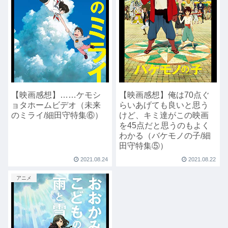
【映画感想】……ケモシ
【映画感想】俺は70点ぐ
ョタホームビデオ（未来
らいあげても良いと思う
のミライ/細田守特集⑥）
けど、キミ達がこの映画
を45点だと思うのもよく
わかる（バケモノの子/細
田守特集⑤）
2021.08.24
2021.08.22
アニメ