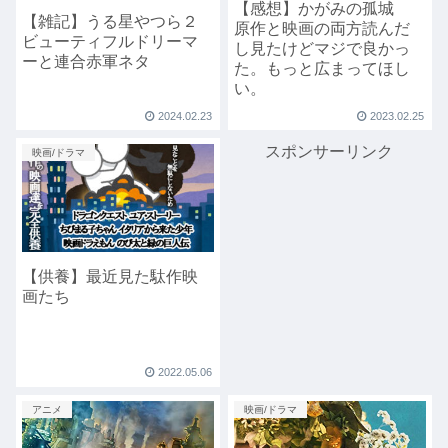
【感想】かがみの孤城
【雑記】うる星やつら２
原作と映画の両方読んだ
ビューティフルドリーマ
し見たけどマジで良かっ
ーと連合赤軍ネタ
た。もっと広まってほし
い。
2024.02.23
2023.02.25
スポンサーリンク
映画/ドラマ
【供養】最近見た駄作映
画たち
2022.05.06
アニメ
映画/ドラマ