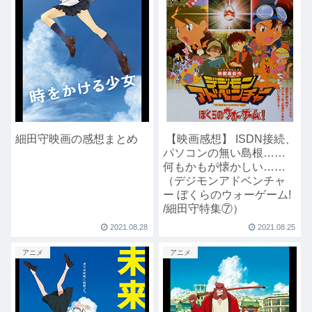
細田守映画の感想まとめ
【映画感想】 ISDN接続、
パソコンの無い島根……
何もかもが懐かしい……
（デジモンアドベンチャ
ー ぼくらのウォーゲーム!
/細田守特集⑦）
2021.08.28
2021.08.25
アニメ
アニメ