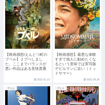
【映画感想/えんとつ町の
【映画感想】最悪な体験
プペル】２プぺしまし
すぎて他人に勧めたくな
た。ここまでバランスが
るという意味では実写版
悪い作品はある意味貴重
デビルマンに近い（ミッ
ドサマー）
2022.01.13
2021.09.28
アニメ
アニメ