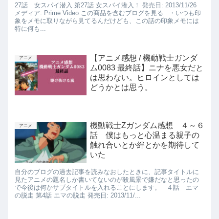
27話 女スパイ潜入 第27話 女スパイ潜入！ 発売日: 2013/11/26
メディア: Prime Video この商品を含むブログを見る ・いつも印
象をメモに取りながら見てるんだけども、この話の印象メモには
特に何も...
【アニメ感想 / 機動戦士ガンダ
アニメ
ム0083 最終話】ニナを悪女だと
は思わない。ヒロインとしては
どうかとは思う。
機動戦士Zガンダム感想 ４～６
アニメ
話 僕はもっと心温まる親子の
触れ合いとか絆とかを期待して
いた
自分のブログの過去記事を読みなおしたときに、記事タイトルに
見たアニメの題名しか書いてないのが殺風景で嫌だなと思ったの
で今後は何かサブタイトルを入れることにします。 ４話 エマ
の脱走 第4話 エマの脱走 発売日: 2013/11/...