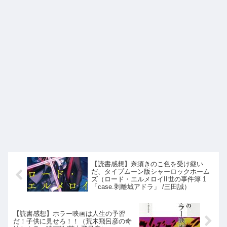
【読書感想】奈須きのこ色を受け継い
だ、タイプムーン版シャーロックホーム
ズ（ロード・エルメロイII世の事件簿 1
「case.剥離城アドラ」 /三田誠）
【読書感想】ホラー映画は人生の予習
だ！子供に見せろ！！（荒木飛呂彦の奇