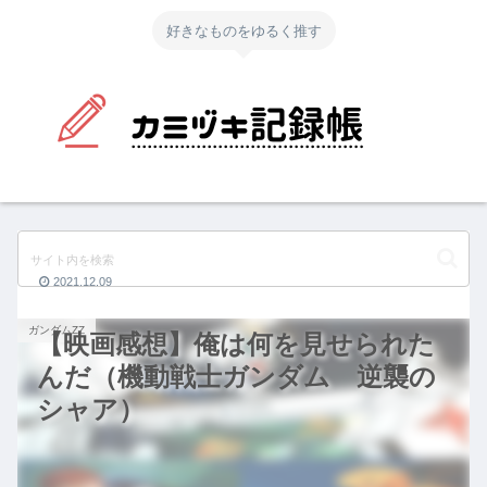
好きなものをゆるく推す
2021.12.09
ガンダムZZ
【映画感想】俺は何を見せられた
んだ（機動戦士ガンダム 逆襲の
シャア）