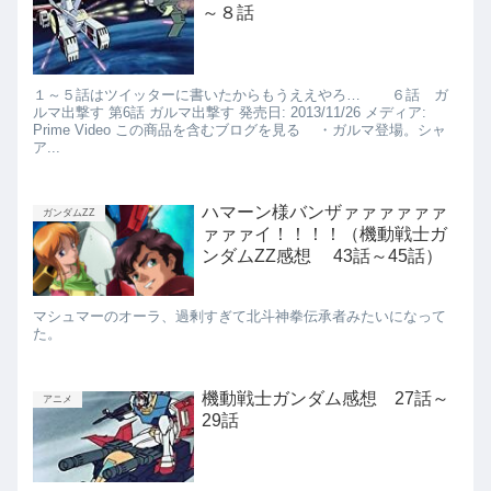
～８話
１～５話はツイッターに書いたからもうええやろ… ６話 ガ
ルマ出撃す 第6話 ガルマ出撃す 発売日: 2013/11/26 メディア:
Prime Video この商品を含むブログを見る ・ガルマ登場。シャ
ア...
ハマーン様バンザァァァァァァ
ガンダムZZ
ァァァイ！！！！（機動戦士ガ
ンダムZZ感想 43話～45話）
マシュマーのオーラ、過剰すぎて北斗神拳伝承者みたいになって
た。
機動戦士ガンダム感想 27話～
アニメ
29話