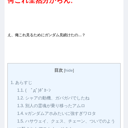
何これ全然分からん
。
え、俺これ見るためにガンダム見続けたの…？
目次
[
hide
]
1.
あらすじ
1.1.
( ﾟдﾟ)ﾎﾟｶｰﾝ
1.2.
シャアの動機、ガバガバでしたね
1.3.
別人の霊魂が乗り移ったアムロ
1.4.
νガンダムアホみたいに強すぎワロタ
1.5.
ハサウェイ、クェス、チェーン、ついでのよう