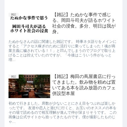
【雑記】たぬかな事件で感じ
雑記
る、岡田斗司夫が語るホワイト
社会の浸食。多分、明日は我が
身。
たぬかなさんの話に関連した雑記です。 時事ネタ語りをメインに
すると「アクセス稼ぎのために流行りに乗ってしまった！魂が商
業主義に穢されている！！」と凹んでしまうのでブログで取り上
げることは控えていたのですが、「今後はこういう件がもっと
増...
【雑記】梅田の蔦屋書店に行っ
雑記
てきました。飲み物を頼めば置
いてある本を読み放題のカフェ
併設型本屋
初めて行きました。席数が少ないことにさえ目をつぶれば楽しか
ったです。 友達や恋人と遊びに行くと、お互いのオススメの本を
その場で読めるので相互理解が進んで仲が深まりそうです。 この
画像は公式サイトから拾ってきたものです。僕が撮影したものじ
ゃ...