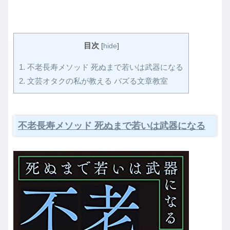
目次
[
hide
]
1.
不老長寿メソッド 死ぬまで若いは武器になる
2.
文芸オタクの私が教える バズる文章教室
不老長寿メソッド 死ぬまで若いは武器になる