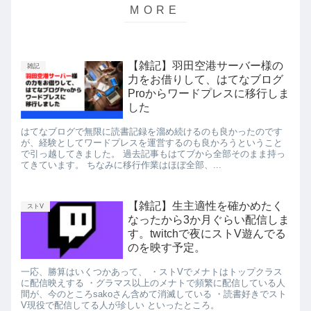
【雑記】羽田空港サーバー様の
雑記
力をお借りして、はてなブログ
Proからワードプレスに移行しま
した
はてなブログで無限に読書記録を溜め続けるのも良かったのです
が、経験としてワードプレスを運営するのも良かろうということ
で引っ越してきました。 過去記事もはてブから全部そのまま持っ
てきています。 ちなみに移行作業はほぼ全部、...
【雑記】生主適性を確かめたく
ストV
なったから3か月ぐらい配信しま
す。twitchで夜にストV遊んでる
のを映す予定。
一応、勝算はいくつかあって、 ・ストVでメナトはトップクラス
に配信映えする ・グラマス以上のメナトで頻繁に配信している人
間が、今のところsakoさん含めて消滅している ・読書好きでスト
V現役で配信してる人が珍しい といったところ。