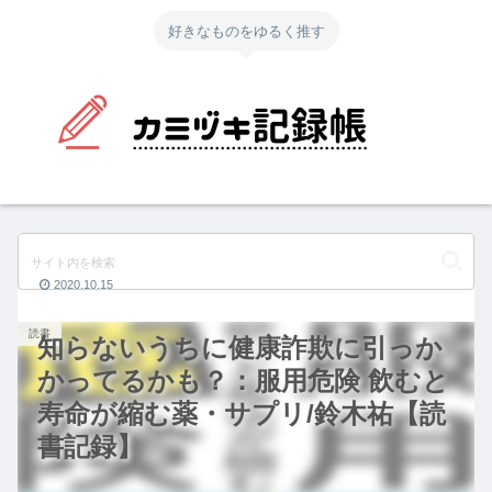
好きなものをゆるく推す
2020.10.15
読書
知らないうちに健康詐欺に引っか
かってるかも？：服用危険 飲むと
寿命が縮む薬・サプリ/鈴木祐【読
書記録】