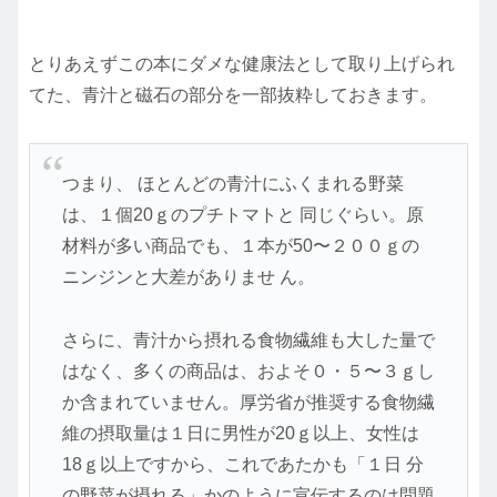
とりあえずこの本にダメな健康法として取り上げられ
てた、青汁と磁石の部分を一部抜粋しておきます。
つまり、 ほとんどの青汁にふくまれる野菜
は、１個20ｇのプチトマトと 同じぐらい。原
材料が多い商品でも、１本が50〜２００ｇの
ニンジンと大差がありませ ん。
さらに、青汁から摂れる食物繊維も大した量で
はなく、多くの商品は、およそ０・５〜３ｇし
か含まれていません。厚労省が推奨する食物繊
維の摂取量は１日に男性が20ｇ以上、女性は
18ｇ以上ですから、これであたかも「１日 分
の野菜が摂れる」かのように宣伝するのは問題