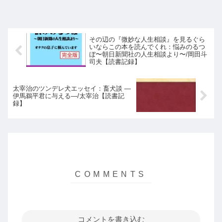
その辺の『微妙な人生相談』を見るぐら
いならこの本を読んでくれ：悩みのるつ
ぼ〜朝日新聞社の人生相談より〜/岡田斗
司夫【読書記録】
太宰治のツンデレ犬エッセイ：畜犬談 —
伊馬鵜平君に与える—/太宰治【読書記
録】
コメントを書き込む