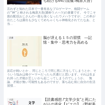
ち続ける64の流儀 /梅原大吾）
言わずと知れた日本で一番有名なプロゲーマー、格闘ゲーム
の””神””と称される梅原大吾(通称ウメハラ)の著書です。 今でこそ
面白配信おじさんの一面も強くなったウメハラですが、この本が
出たころは露出も少なくてめちゃくちゃ神格化されてたなあ、と
当...
脳が冴える１５の習慣 ―記
読書
憶・集中・思考力を高める
反応が鈍いとか 、同じところで同じ死に方をしてしまうとか、そ
ういう悩みは格ゲーマーだったら共通だと思います。それは生ま
れ持った才能が乏しいから起こってしまうのでしょうか。 無
論、才能が無い可能性もあるのですが、落ち込む前に自分の生活
習慣...
【読書感想 /“文学少女”と死にた
小説
がりの道化【ピエロ】（野村美