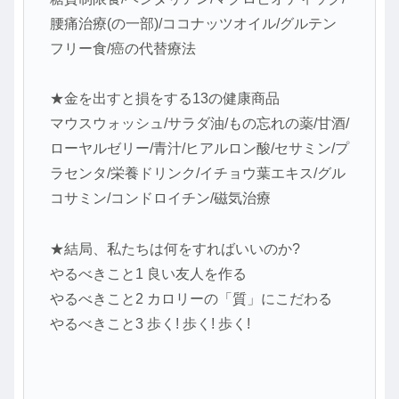
腰痛治療(の一部)/ココナッツオイル/グルテン
フリー食/癌の代替療法
★金を出すと損をする13の健康商品
マウスウォッシュ/サラダ油/もの忘れの薬/甘酒/
ローヤルゼリー/青汁/ヒアルロン酸/セサミン/プ
ラセンタ/栄養ドリンク/イチョウ葉エキス/グル
コサミン/コンドロイチン/磁気治療
★結局、私たちは何をすればいいのか?
やるべきこと1 良い友人を作る
やるべきこと2 カロリーの「質」にこだわる
やるべきこと3 歩く! 歩く! 歩く!