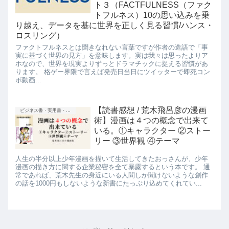
ト３（FACTFULNESS（ファク
トフルネス）10の思い込みを乗
り越え、データを基に世界を正しく見る習慣/ハンス・
ロスリング）
ファクトフルネスとは聞きなれない言葉ですが作者の造語で「事
実に基づく世界の見方」を意味します。実は我々は思ったよりア
ホなので、世界を現実よりずっとドラマチックに捉える習慣があ
ります。 格ゲー界隈で言えば発売日当日にツイッターで即死コン
ボ動画...
【読書感想 / 荒木飛呂彦の漫画
ビジネス書・実用書・新書等
術】漫画は４つの概念で出来て
いる。①キャラクター ②ストー
リー ③世界観 ④テーマ
人生の半分以上少年漫画を描いて生活してきたおっさんが、少年
漫画の描き方に関する企業秘密を全て暴露するという本です。 通
常であれば、荒木先生の身近にいる人間しか聞けないような創作
の話を1000円もしないような新書にたっぷり込めてくれてい...