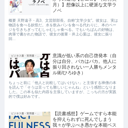
月）】想像以上に硬派な文学ラ
ノベ
概要 天野遠子・高3、文芸部部長。自称“文学少女”。彼女は、実は
物語を食べる妖怪だ。水を飲みパンを食べる代わりに、本のペー
ジを引きちぎってむしゃむしゃ食べる。でもいちばんの好物は、
肉筆で書かれた物語で、彼女の後輩・井上心葉は、彼女に振り
回...
意識が低い系の自己啓発本（自
ビジネス書・実用書・新書等
分は自分、バカはバカ。他人に
振り回されない一人勝ちメンタ
ル術/ひろゆき）
ちょっと前に「他人と比較してはいけない」と主張する禅僧の本
を読んで「そうは言っても難しいじゃんね」という感想になりま
した。この本も似た内容を主張していますが、こっちの方が実践
的で僕は好みです。
【読書感想】ゲームですら本能
ビジネス書・実用書・新書等
を抑えられずに死んでしまう
我々が学ぶべき愚かな本能ベス