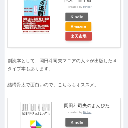
他人 電子版
created by
Rinker
Kindle
Amazon
楽天市場
副読本として、岡田斗司夫マニアの人々が出版した４
タイプ本もあります。
結構骨太で面白いので、こちらもオススメ。
岡田斗司夫のよんぴた
created by
Rinker
Kindle