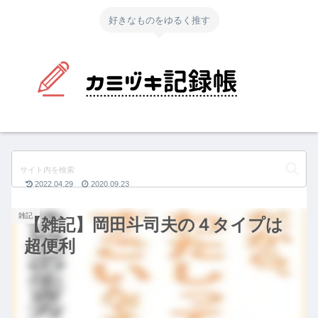
好きなものをゆるく推す
2022.04.29
2020.09.23
雑記
【雑記】岡田斗司夫の４タイプは
超便利