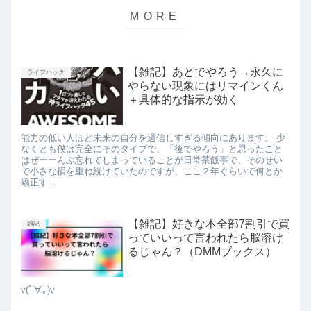
【雑記】あとでやろう→永久に
ライフハック
やらない現象にはリマインくん
＋具体的な指示が効く
能力の低い人ほど未来の自分を過信しすぎる傾向にあります。 少
なくとも僕は完全にそのタイプで、「後でやろう」と思ったこと
はぜーーんぶ忘れてしまっていることが日常茶飯事で、そのせい
で小さな損を重ね続けていたのですが、ここ２年ぐらいで何とか
矯正す...
【雑記】好きな本全部7割引で買
雑記
っていいって言われたら脳溶け
るじゃん？（DMMブックス）
v(ﾟ∀｡)v