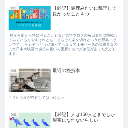
【雑記】馬鹿みたいに乱読して
雑記
良かったこと４つ
数か月前から特にやることもないのでブログの毎日更新に挑戦し
てみているんですけれども、そろそろネタ切れというか限界っぽ
いです。 そもそもどう頑張っても２日で１冊ペースの読書量なの
に毎日本や映画の感想を書いて更新するのが無理があった気がし
ます...
最近の挫折本
雑記
こういう本が存在してはいけない。
【雑記】人は150人とまでしか
雑記
親密になれないらしい