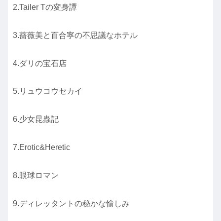
2.Tailer Tの変身譚
3.薔薇美と百合寧の不思議なホテル
4.ダリの宝石店
5.リュウコウセカイ
6.少女昆蟲記
7.Erotic&Heretic
8.眼球ロマン
9.ディレッタントの秘かな愉しみ