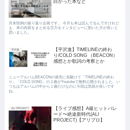
白かった本など
月末恒例の振り返り企画です。 今月も本は読んでるんですけれど
も、本の内容をまとめる労力をインタビューに割いた方が良いと
思いました。
【平沢進】TIMELINEの終わ
平沢進
り/COLD SONG （BEACON）
感想とか歌詞の考察とか
ニューアルバムBEACONの発売に先駆けて「TIMELINEの終わ
り」「COLD SONG」の２曲がYoutubeで無料公開されました。い
つもはアルバムの中から１曲だけなのに今回は気前が良いです
ね。
【ライブ感想】A級ヒットパレ
ALI PROJECT
ード〜絶途新時代(ALI
PROJECT)【アリプロ】