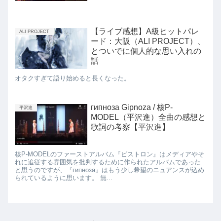
【ライブ感想】A級ヒットパレ
ALI PROJECT
ード：大阪（ALI PROJECT）、
とついでに個人的な思い入れの
話
オタクすぎて語り始めると長くなった。
гипноза Gipnoza / 核P-
平沢進
MODEL（平沢進）全曲の感想と
歌詞の考察【平沢進】
核P-MODELのファーストアルバム『ビストロン』はメディアやそ
れに追従する雰囲気を批判するために作られたアルバムであった
と思うのですが、『гипноза』はもう少し希望のニュアンスが込め
られているように思います。 無...