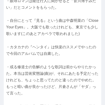
・眼球ロマンは綾辻行人に聞かせると「皆川博子みた
い」だとコメントをもらった。
・自分にとって『見る』という曲は中森明菜の「Close
Your Eyes」。大阪でも歌ったけれども、東京でも少し
歌います(このあとアカペラで歌われました)
・カタカナの『ヘンタイ』は快楽のススメでやったの
で今回のアルバムでは自粛した。
・或る修道士の告解のような歌詞は前からやりたかっ
た。本当は芸術変態論(曲)が、それにあたる予定だった
けれども、ちょっと思ってたのと違ったのでやめた。
もっと暗い曲が良かったけど、片倉さんが「ヤダ」っ
て言った。