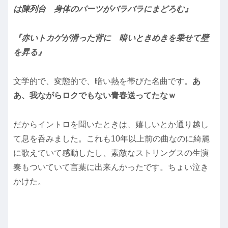
は陳列台 身体のパーツがバラバラにまどろむ』
『赤いトカゲが滑った背に 暗いときめきを乗せて壁
を昇る』
文学的で、変態的で、暗い熱を帯びた名曲です。
あ
あ、我ながらロクでもない青春送ってたなｗ
だからイントロを聞いたときは、嬉しいとか通り越し
て息を呑みました。これも10年以上前の曲なのに綺麗
に歌えていて感動したし、素敵なストリングスの生演
奏もついていて言葉に出来んかったです。ちょい泣き
かけた。