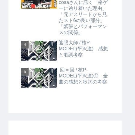
cosaさんに訊く「格ゲ
ーに辿り着いた理由」
「元アスリートから見
たスト6の良い部分」
「緊張とパフォーマン
スの関係」
遮眼大師 / 核P-
MODEL(平沢進) 感想
と歌詞考察
回＝回 / 核P-
MODEL(平沢進)① 全
曲の感想と歌詞の考察