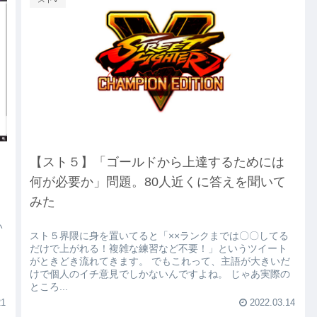
【スト５】「ゴールドから上達するためには
何が必要か」問題。80人近くに答えを聞いて
みた
い
スト５界隈に身を置いてると「××ランクまでは〇〇してる
だけで上がれる！複雑な練習など不要！」というツイート
がときどき流れてきます。 でもこれって、主語が大きいだ
けで個人のイチ意見でしかないんですよね。 じゃあ実際の
ところ...
21
2022.03.14