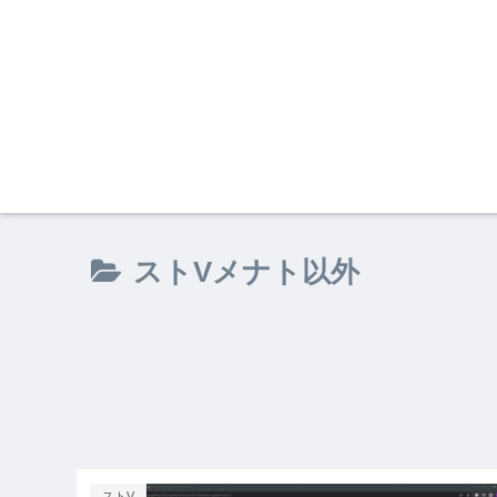
ストVメナト以外
ストV