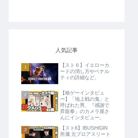
人気記事
【スト６】イエローカ
ードの消し方やペナル
ティの詳細など。
【格ゲーインタビュ
ー】「地上戦の鬼」と
呼ばれた男、『感謝で
昇龍拳』のカメラ屋さ
んにインタビュー。
【スト6】IBUSHIGIN
所属 元プロアスリート