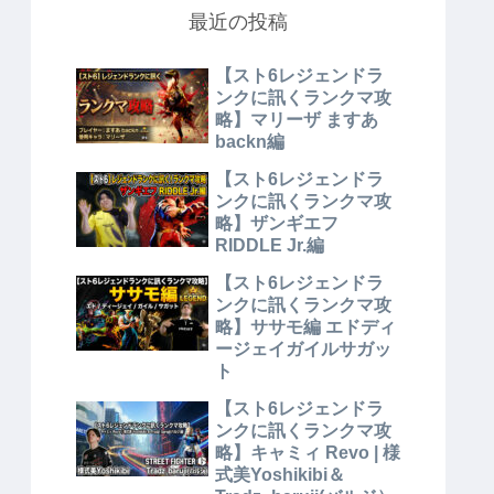
最近の投稿
【スト6レジェンドラ
ンクに訊くランクマ攻
略】マリーザ ますあ
backn編
【スト6レジェンドラ
ンクに訊くランクマ攻
略】ザンギエフ
RIDDLE Jr.編
【スト6レジェンドラ
ンクに訊くランクマ攻
略】ササモ編 エドディ
ージェイガイルサガッ
ト
【スト6レジェンドラ
ンクに訊くランクマ攻
略】キャミィ Revo | 様
式美Yoshikibi＆