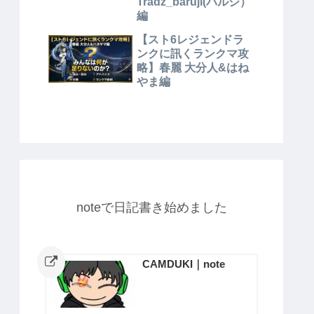
Tradz_baruji(バルジ）
編
【スト6レジェンドラ
ンクに訊くランクマ攻
略】春麗 大分人&はね
やま編
noteで日記書き始めました
CAMDUKI｜note