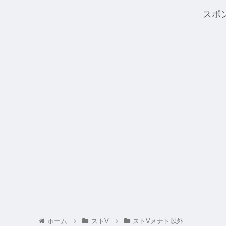
スポ
ホーム
ストV
ストVメナト以外