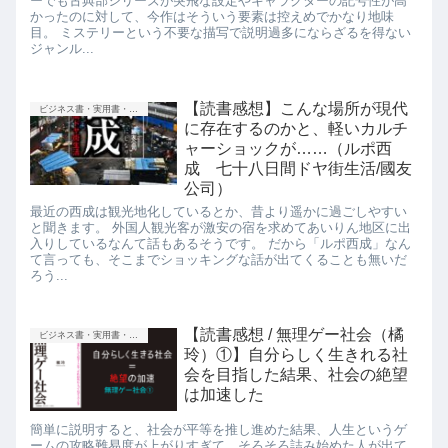
ーでも古典部シリーズが突飛な設定やキャラクターの記号性が高
かったのに対して、今作はそういう要素は控えめでかなり地味
目。 ミステリーという不要な描写で説明過多にならざるを得ない
ジャンル...
【読書感想】こんな場所が現代
ビジネス書・実用書・新書等
に存在するのかと、軽いカルチ
ャーショックが……（ルポ西
成 七十八日間ドヤ街生活/國友
公司）
最近の西成は観光地化しているとか、昔より遥かに過ごしやすい
と聞きます。 外国人観光客が激安の宿を求めてあいりん地区に出
入りしているなんて話もあるそうです。 だから「ルポ西成」なん
て言っても、そこまでショッキングな話が出てくることも無いだ
ろう...
【読書感想 / 無理ゲー社会（橘
ビジネス書・実用書・新書等
玲）①】自分らしく生きれる社
会を目指した結果、社会の絶望
は加速した
簡単に説明すると、社会が平等を推し進めた結果、人生というゲ
ームの攻略難易度が上がりすぎて、そろそろ詰み始めた人が出て