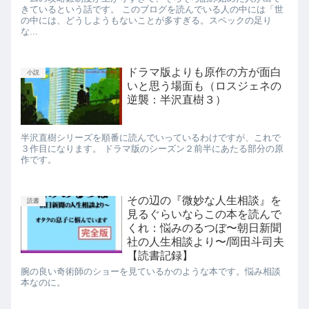
きているという話です。 このブログを読んでいる人の中には「世
の中には、どうしようもないことが多すぎる。スペックの足り
な...
ドラマ版よりも原作の方が面白
小説
いと思う場面も（ロスジェネの
逆襲：半沢直樹３）
半沢直樹シリーズを順番に読んでいっているわけですが、これで
３作目になります。 ドラマ版のシーズン２前半にあたる部分の原
作です。
その辺の『微妙な人生相談』を
読書
見るぐらいならこの本を読んで
くれ：悩みのるつぼ〜朝日新聞
社の人生相談より〜/岡田斗司夫
【読書記録】
腕の良い奇術師のショーを見ているかのような本です。悩み相談
本なのに。