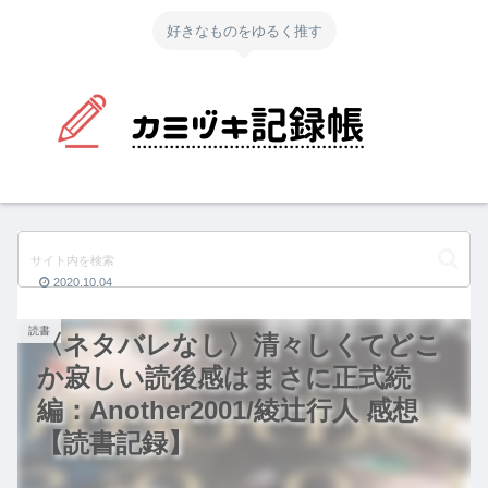
好きなものをゆるく推す
2020.10.04
読書
〈ネタバレなし〉清々しくてどこ
か寂しい読後感はまさに正式続
編：Another2001/綾辻行人 感想
【読書記録】