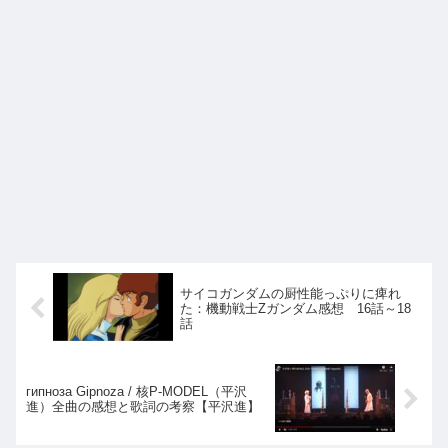
サイコガンダムの厨性能っぷりに痺れ
た：機動戦士Zガンダム感想 16話～18
話
гипноза Gipnoza / 核P-MODEL（平沢
進）全曲の感想と歌詞の考察【平沢進】