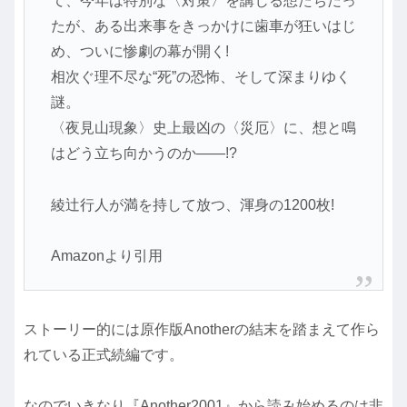
て、今年は特別な〈対策〉を講じる想たちだっ
たが、ある出来事をきっかけに歯車が狂いはじ
め、ついに惨劇の幕が開く!
相次ぐ理不尽な“死”の恐怖、そして深まりゆく
謎。
〈夜見山現象〉史上最凶の〈災厄〉に、想と鳴
はどう立ち向かうのか――!?
綾辻行人が満を持して放つ、渾身の1200枚!
Amazonより引用
ストーリー的には原作版Anotherの結末を踏まえて作ら
れている正式続編です。
なのでいきなり『Another2001』から読み始めるのは非