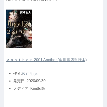
Ａｎｏｔｈｅｒ 2001 Another (角川書店単行本)
作者:
綾辻 行人
発売日:
2020/09/30
メディア:
Kindle版