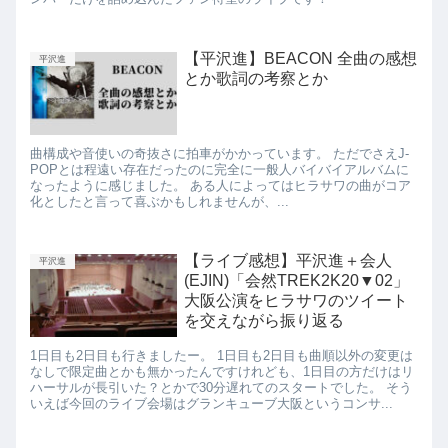
【平沢進】BEACON 全曲の感想
平沢進
とか歌詞の考察とか
曲構成や音使いの奇抜さに拍車がかかっています。 ただでさえJ-
POPとは程遠い存在だったのに完全に一般人バイバイアルバムに
なったように感じました。 ある人によってはヒラサワの曲がコア
化としたと言って喜ぶかもしれませんが、...
【ライブ感想】平沢進＋会人
平沢進
(EJIN)「会然TREK2K20▼02」
大阪公演をヒラサワのツイート
を交えながら振り返る
1日目も2日目も行きましたー。 1日目も2日目も曲順以外の変更は
なしで限定曲とかも無かったんですけれども、1日目の方だけはリ
ハーサルが長引いた？とかで30分遅れてのスタートでした。 そう
いえば今回のライブ会場はグランキューブ大阪というコンサ...