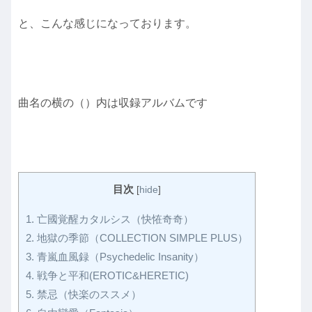
と、こんな感じになっております。
曲名の横の（）内は収録アルバムです
目次
[
hide
]
1.
亡國覚醒カタルシス（快恠奇奇）
2.
地獄の季節（COLLECTION SIMPLE PLUS）
3.
青嵐血風録（Psychedelic Insanity）
4.
戦争と平和(EROTIC&HERETIC)
5.
禁忌（快楽のススメ）