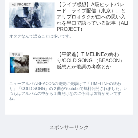
【ライブ感想】A級ヒットパレ
ALI PROJECT
ード：ライブ配信（東京）、と
アリプロオタクが曲への思い入
れを早口で語っている記事（ALI
PROJECT）
オタクなんで語ることは多いです。
【平沢進】TIMELINEの終わ
平沢進
り/COLD SONG （BEACON）
感想とか歌詞の考察とか
ニューアルバムBEACONの発売に先駆けて「TIMELINEの終わ
り」「COLD SONG」の２曲がYoutubeで無料公開されました。い
つもはアルバムの中から１曲だけなのに今回は気前が良いです
ね。
スポンサーリンク