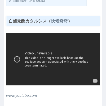
6.
自由戀愛（Fantasia）
亡國覚醒カタルシス（
快恠奇奇
）
www.youtube.com