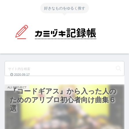
好きなものをゆるく推す
2020.09.17
ALI PROJECT
『コードギアス』から入った人の
ためのアリプロ初心者向け曲集６
選