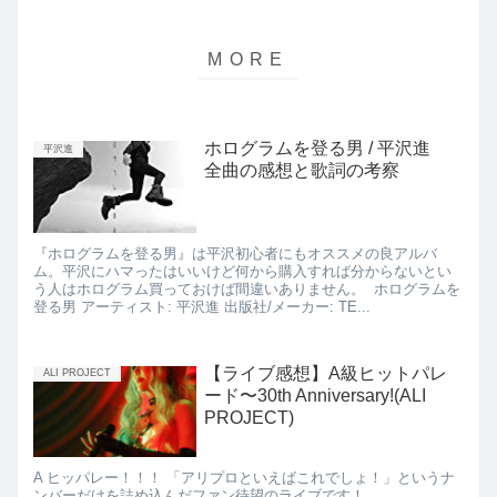
ホログラムを登る男 / 平沢進
平沢進
全曲の感想と歌詞の考察
『ホログラムを登る男』は平沢初心者にもオススメの良アルバ
ム。平沢にハマったはいいけど何から購入すれば分からないとい
う人はホログラム買っておけば間違いありません。 ホログラムを
登る男 アーティスト: 平沢進 出版社/メーカー: TE...
【ライブ感想】A級ヒットパレ
ALI PROJECT
ード〜30th Anniversary!(ALI
PROJECT)
A ヒッパレー！！！ 「アリプロといえばこれでしょ！」というナ
ンバーだけを詰め込んだファン待望のライブです！