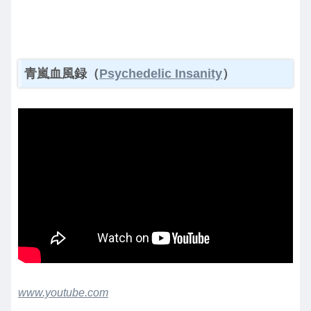
青嵐血風録（
Psychedelic Insanity
）
www.youtube.com