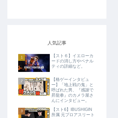
人気記事
【スト６】イエローカ
ードの消し方やペナル
ティの詳細など。
【格ゲーインタビュ
ー】「地上戦の鬼」と
呼ばれた男、『感謝で
昇龍拳』のカメラ屋さ
んにインタビュー。
【スト6】IBUSHIGIN
所属 元プロアスリート