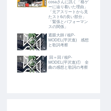
cosaさんに訊く「格ゲ
ーに辿り着いた理由」
「元アスリートから見
たスト6の良い部分」
「緊張とパフォーマン
スの関係」
遮眼大師 / 核P-
MODEL(平沢進) 感想
と歌詞考察
回＝回 / 核P-
MODEL(平沢進)① 全
曲の感想と歌詞の考察