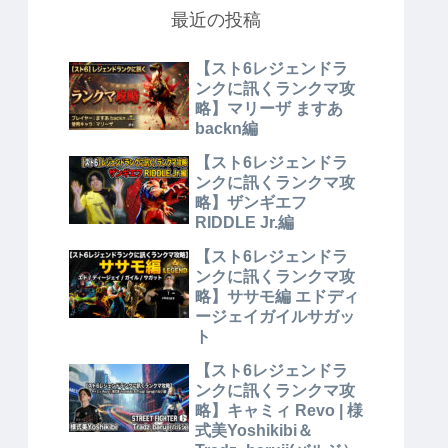
最近の投稿
【スト6レジェンドラ
ンクに訊くランクマ攻
略】マリーザ ますあ
backn編
【スト6レジェンドラ
ンクに訊くランクマ攻
略】ザンギエフ
RIDDLE Jr.編
【スト6レジェンドラ
ンクに訊くランクマ攻
略】ササモ編 エドディ
ージェイガイルサガッ
ト
【スト6レジェンドラ
ンクに訊くランクマ攻
略】キャミィ Revo | 様
式美Yoshikibi＆