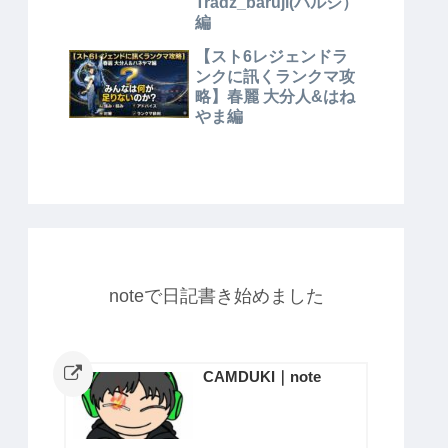
Tradz_baruji(バルジ）
編
【スト6レジェンドラ
ンクに訊くランクマ攻
略】春麗 大分人&はね
やま編
noteで日記書き始めました
CAMDUKI｜note