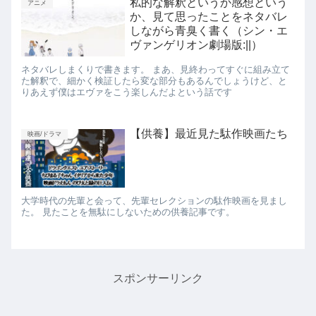
私的な解釈というか感想という
アニメ
か、見て思ったことをネタバレ
しながら青臭く書く（シン・エ
ヴァンゲリオン劇場版:||）
ネタバレしまくりで書きます。 まあ、見終わってすぐに組み立て
た解釈で、細かく検証したら変な部分もあるんでしょうけど、と
りあえず僕はエヴァをこう楽しんだよという話です
【供養】最近見た駄作映画たち
映画/ドラマ
大学時代の先輩と会って、先輩セレクションの駄作映画を見まし
た。 見たことを無駄にしないための供養記事です。
スポンサーリンク