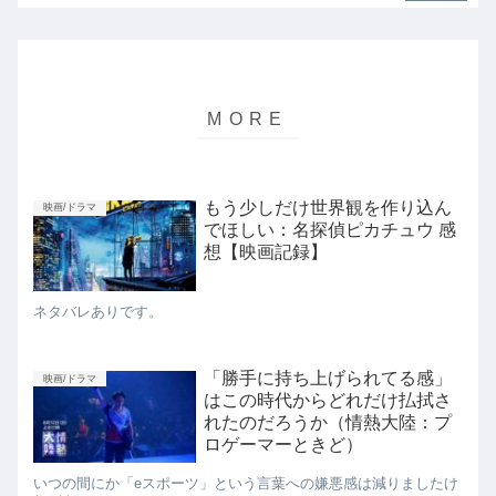
もう少しだけ世界観を作り込ん
映画/ドラマ
でほしい：名探偵ピカチュウ 感
想【映画記録】
ネタバレありです。
「勝手に持ち上げられてる感」
映画/ドラマ
はこの時代からどれだけ払拭さ
れたのだろうか（情熱大陸：プ
ロゲーマーときど）
いつの間にか「eスポーツ」という言葉への嫌悪感は減りましたけ