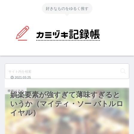
好きなものをゆるく推す
2021.03.25
映画/ドラマ
娯楽要素が強すぎて薄味すぎると
いうか（マイティ・ソー バトルロ
イヤル）