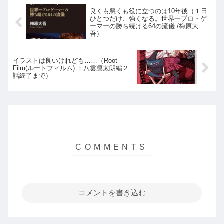
良くも悪くも役に立つのは10年後（１日
ひとつだけ、強くなる。世界一プロ・ゲ
ーマーの勝ち続ける64の流儀 /梅原大
吾）
イラストは良いけれども……（Root
Film(ルートフィルム) ：八雲凛太朗編２
話終了まで）
コメントを書き込む