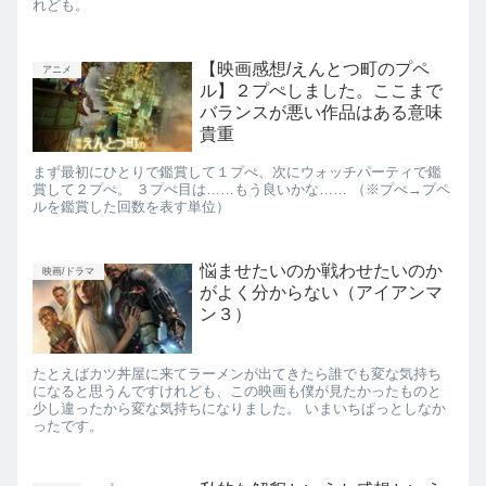
れども。
【映画感想/えんとつ町のプペ
アニメ
ル】２プぺしました。ここまで
バランスが悪い作品はある意味
貴重
まず最初にひとりで鑑賞して１プぺ、次にウォッチパーティで鑑
賞して２プぺ。 ３プぺ目は……もう良いかな…… （※プぺ→プペ
ルを鑑賞した回数を表す単位）
悩ませたいのか戦わせたいのか
映画/ドラマ
がよく分からない（アイアンマ
ン３）
たとえばカツ丼屋に来てラーメンが出てきたら誰でも変な気持ち
になると思うんですけれども、この映画も僕が見たかったものと
少し違ったから変な気持ちになりました。 いまいちぱっとしなか
ったです。