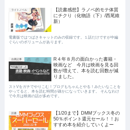
【読書感想】ラノベ的モテ体質
ライトノベル
にチクり（化物語（下）/西尾維
新）
電書版ではつばさキャットのみの収録です。１話だけですが中編
ぐらいのボリュームがあります。
R４年８月の面白かった書籍・
自薦記事
映画など 今月は映画を見る回
数が増えて、本を読む回数が減
りました。
ストVをガチでやりこむ！ブログもちゃんとやる！みたいなことを
やってると、本を読む時間が疎かになっていきます。 そんなわけ
で今月は映画の話が多めです。
【1/20まで】DMMブックス冬の
読書
50％ポイント還元セール！！お
すすめ本を紹介していくよー