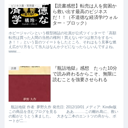
【読書感想】転売は人を貧困か
ビジネス書・実用書・新書等
ら救い出す最高のビジネス
だ！！（不道徳な経済学/ウォル
ター・ブロック）
ホビージャパンという模型雑誌の社員が公式ツイッターで「高額
転売は買った人間の当然の権利！買えないやつは努力をするべ
き！！」という旨のツイートをしたところ、それはもう見事な燃
え広がり方をして当人はなんかクビになったらしいんですよね。
www....
『瓶詰地獄』感想 たった10分
読書
で読み終わるからこそ、無限に
読むことを強要させられる
瓶詰地獄 作者: 夢野久作 発売日: 2012/10/01 メディア: Kindle版
この商品を含むブログを見る ああ………この離れ島に、救い
の船がとうとう来ました。 大きな二本のエントツの舟から、ボ
ートが二...