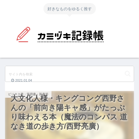
好きなものをゆるく推す
2021.01.04
ビジネス書・実用書・新書等
大文化人様・キングコング西野さ
んの「前向き陽キャ感」がたっぷ
り味わえる本（魔法のコンパス 道
なき道の歩き方/西野亮廣）