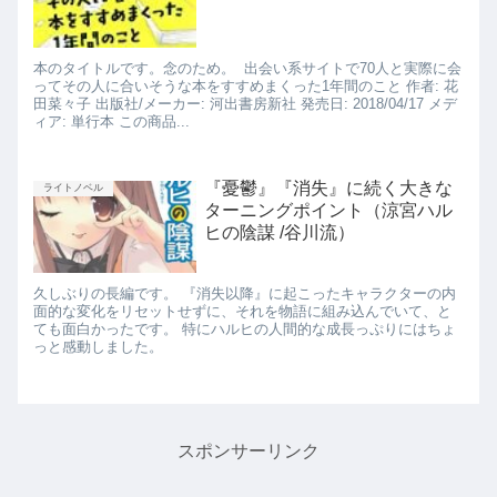
本のタイトルです。念のため。 出会い系サイトで70人と実際に会
ってその人に合いそうな本をすすめまくった1年間のこと 作者: 花
田菜々子 出版社/メーカー: 河出書房新社 発売日: 2018/04/17 メデ
ィア: 単行本 この商品...
『憂鬱』『消失』に続く大きな
ライトノベル
ターニングポイント（涼宮ハル
ヒの陰謀 /谷川流）
久しぶりの長編です。 『消失以降』に起こったキャラクターの内
面的な変化をリセットせずに、それを物語に組み込んでいて、と
ても面白かったです。 特にハルヒの人間的な成長っぷりにはちょ
っと感動しました。
スポンサーリンク