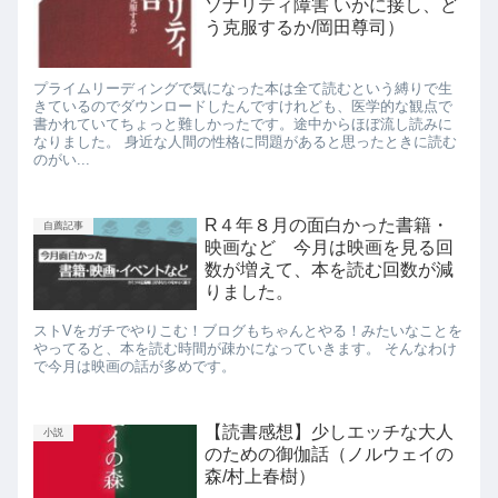
ソナリティ障害 いかに接し、ど
う克服するか/岡田尊司）
プライムリーディングで気になった本は全て読むという縛りで生
きているのでダウンロードしたんですけれども、医学的な観点で
書かれていてちょっと難しかったです。途中からほぼ流し読みに
なりました。 身近な人間の性格に問題があると思ったときに読む
のがい...
R４年８月の面白かった書籍・
自薦記事
映画など 今月は映画を見る回
数が増えて、本を読む回数が減
りました。
ストVをガチでやりこむ！ブログもちゃんとやる！みたいなことを
やってると、本を読む時間が疎かになっていきます。 そんなわけ
で今月は映画の話が多めです。
【読書感想】少しエッチな大人
小説
のための御伽話（ノルウェイの
森/村上春樹）