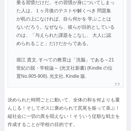
乗る習慣だけだ。その習慣が身についてしまっ
た人は、１ヶ月後のテストや解くべき 問題集
が机の上になければ、自ら何かを 学ぶことは
ないだろう。なぜなら、彼らが目的としている
のは、「与えられた課題をこなし、 大人に認
められること」だけだからである。
堀江 貴文. すべての教育は「洗脳」である～21
世紀の脱・学校論～ (光文社新書) (Kindle の位
置No.905-908). 光文社. Kindle 版.
決められた時間ごとに動いて、全体の和を何よりも重
んじる！そしてボスに褒められて尻尾を振って喜ぶ！
縦社会に一切の異を唱えない！そういう従順な戦士を
作成することが学校の目的です。