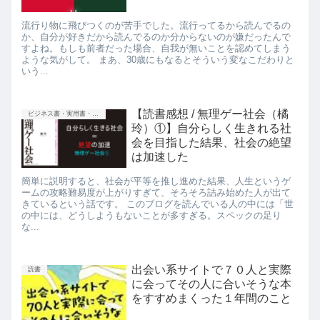
流行り物に飛びつくのが苦手でした。流行ってるから読んでるの
か、自分が好きだから読んでるのか分からないのが嫌だったんで
すよね。もしも前者だった場合、自我が無いことを認めてしまう
ような気がして。 まあ、30歳にもなるとそういう変なこだわりと
いう...
【読書感想 / 無理ゲー社会（橘
ビジネス書・実用書・新書等
玲）①】自分らしく生きれる社
会を目指した結果、社会の絶望
は加速した
簡単に説明すると、社会が平等を推し進めた結果、人生というゲ
ームの攻略難易度が上がりすぎて、そろそろ詰み始めた人が出て
きているという話です。 このブログを読んでいる人の中には「世
の中には、どうしようもないことが多すぎる。スペックの足り
な...
出会い系サイトで７０人と実際
読書
に会ってその人に合いそうな本
をすすめまくった１年間のこと