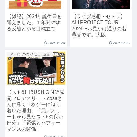
【雑記】2024年誕生日を
【ライブ感想・セトリ】
迎えました。１年間のゆ
ALI PROJECT TOUR
る反省とゆる目標立て
2024〜お見かけ通りの若
輩者です。大阪
2024.10.29
2024.07.16
ゲーミングインタビュー企画
【スト6】IBUSHIGIN所属
元プロアスリート cosaさ
んに訊く「格ゲーに辿り
着いた理由」「元アスリ
ートから見たスト6の良い
部分」「緊張とパフォー
マンスの関係」
2024.06.01