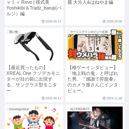
ャミィ Revo | 様式美
麗 大分人&はねやま編
Yoshikibi＆Tradz_baruji(バ
ルジ）編
2026.04.11
2026.04.06
買い物
ゲーミングインタビュー企画
【最近買ったもの】
【格ゲーインタビュー】
XREAL One クソデカモニ
「地上戦の鬼」と呼ばれ
ターが目の前に出現す
た男、『感謝で昇龍拳』
る、サングラス型モニタ
のカメラ屋さんにインタ
ー
ビュー。
2025.04.13
2024.11.08
Uncategorized
ALI PROJECT