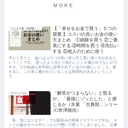
【「幸せをお金で買う」５つの
ビジネス書・実用書・新書等
授業 】コスパの良いお金の使い
方まとめ ①経験を買う ②ご褒
美にする ③時間を買う ④先払い
する ⑤他人のために使う
平たく言うと、金にはコスパの良い使い方と悪い使い方があると
いうことです。 思ったより当たり前のことしか書かれてないので
すが、どの結論も科学的に証明されているのが嬉しいところ。要
するに、この本に書かれていることは再現性があるということ
で...
「解答がつまらない」と怒る
ライトノベル
か、「最後にゾッとした」と感
じるか（氷菓 「古典部」シリー
ズ/米澤穂信）
「私、気になります！」でお馴染みの青春ミステリーですね。 キ
ンドル版がセール中だったので勢いで買ってしまいました。 記事