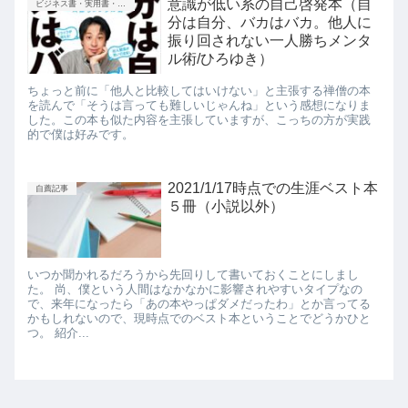
意識が低い系の自己啓発本（自
ビジネス書・実用書・新書等
分は自分、バカはバカ。他人に
振り回されない一人勝ちメンタ
ル術/ひろゆき）
ちょっと前に「他人と比較してはいけない」と主張する禅僧の本
を読んで「そうは言っても難しいじゃんね」という感想になりま
した。この本も似た内容を主張していますが、こっちの方が実践
的で僕は好みです。
2021/1/17時点での生涯ベスト本
自薦記事
５冊（小説以外）
いつか聞かれるだろうから先回りして書いておくことにしまし
た。 尚、僕という人間はなかなかに影響されやすいタイプなの
で、来年になったら「あの本やっぱダメだったわ」とか言ってる
かもしれないので、現時点でのベスト本ということでどうかひと
つ。 紹介...