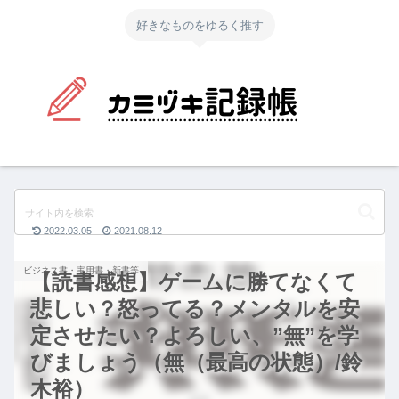
好きなものをゆるく推す
2022.03.05
2021.08.12
ビジネス書・実用書・新書等
【読書感想】ゲームに勝てなくて
悲しい？怒ってる？メンタルを安
定させたい？よろしい、”無”を学
びましょう（無（最高の状態）/鈴
木裕）