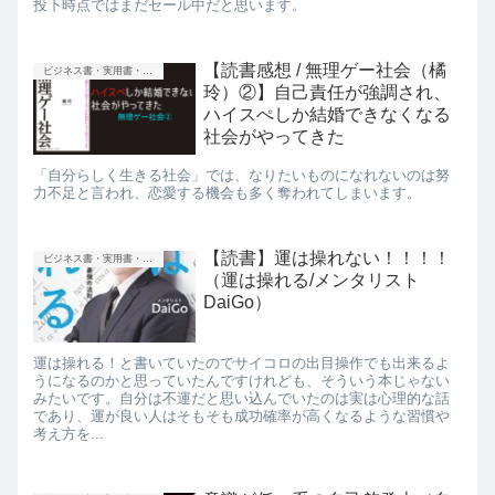
投下時点ではまだセール中だと思います。
【読書感想 / 無理ゲー社会（橘
ビジネス書・実用書・新書等
玲）②】自己責任が強調され、
ハイスぺしか結婚できなくなる
社会がやってきた
「自分らしく生きる社会」では、なりたいものになれないのは努
力不足と言われ、恋愛する機会も多く奪われてしまいます。
【読書】運は操れない！！！！
ビジネス書・実用書・新書等
（運は操れる/メンタリスト
DaiGo）
運は操れる！と書いていたのでサイコロの出目操作でも出来るよ
うになるのかと思っていたんですけれども、そういう本じゃない
みたいです。自分は不運だと思い込んでいたのは実は心理的な話
であり、運が良い人はそもそも成功確率が高くなるような習慣や
考え方を...