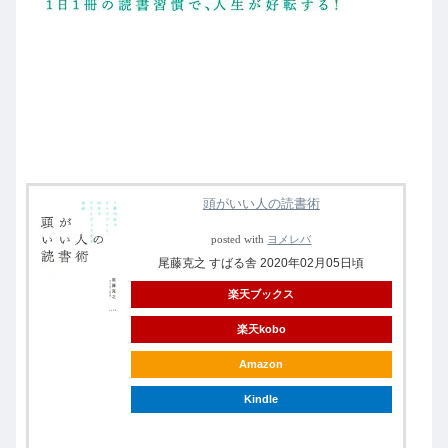
頭がいい人の読書術
posted with
ヨメレバ
尾藤克之 すばる舎 2020年02月05日頃
楽天ブックス
楽天kobo
Amazon
Kindle