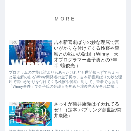
吉本新喜劇ばりの妙な理屈で言
小説
いがかりを付けてくる検察や警
察との戦いの記録（Winny 天
才プログラマー金子勇との7年
半 /壇俊光 ）
プログラムの才能は誰よりもあったけれども世間知らずでちょっ
と暴走癖のあるWinny開発者の金子勇や、吉本新喜劇ばりの妙な理
屈で言いがかりを付けてくる検察や警察に対して、筆者でもあり
「Winny事件」で金子氏の弁護人を務めた壇俊光氏がそれに振...
さっすが筒井康隆はイカれてる
小説
ぜ！（定本 バブリング創世記/筒
井康隆）