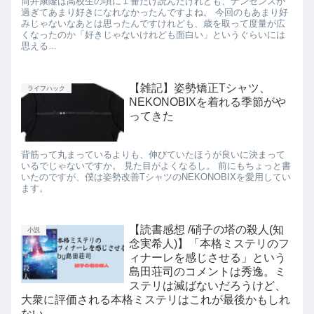
筒井康隆は高校生の頃に１冊だけ読んだけれども、ナンセンスが
過ぎてあまり好きになれなかったんですよね。 今回のもあまり好
みじゃないなあとは思ったんですけれども、歳を取って度量が広
くなったのか「好きじゃないけれども面白い」というぐらいには
思える...
【雑記】姿勢矯正Tシャツ、
ライフハック
NEKONOBIXを着れる季節がや
ってきた
背筋って丸まっているよりも、伸びていたほうが良いに決まって
いるでじゃないですか。 見た目がよくなるし。 前にもちょっと書
いたのですが、僕は姿勢改善TシャツのNEKONOBIXを愛用してい
ます。
【読書感想 /硝子の塔の殺人(知
小説
念実希人)】「本格ミステリのフ
ィナーレを感じさせる」という
島田荘司のコメントは秀逸。ミ
ステリは滅ばないだろうけど、
大衆に評価される本格ミステリはこれが最後かもしれ
ない。