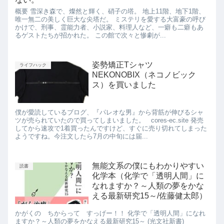
概要 雪深き森で、燦然と輝く、硝子の塔。 地上11階、地下1階、
唯一無二の美しく巨大な尖塔だ。 ミステリを愛する大富豪の呼び
かけで、刑事、霊能力者、小説家、料理人など、一癖も二癖もあ
るゲストたちが招かれた。 この館で次々と惨劇が...
姿勢矯正Tシャツ
ライフハック
NEKONOBIX（ネコノビック
ス）を買いました
僕が愛読しているブログ、『パレオな男』から背筋が伸びるシャ
ツが売られていたので買ってしまいました。 cores-ec.site 発売
してから速攻で1着買ったんですけど、すぐに売り切れてしまった
ようですね。今注文したら7月の中旬には届...
無能文系の僕にもわかりやすい
読書
化学本（化学で「透明人間」に
なれますか？～人類の夢をかな
える最新研究15～/佐藤健太郎）
かがくの ちからって すっげー！！ 化学で「透明人間」になれ
ますか？～人類の夢をかなえる最新研究15～ (光文社新書)