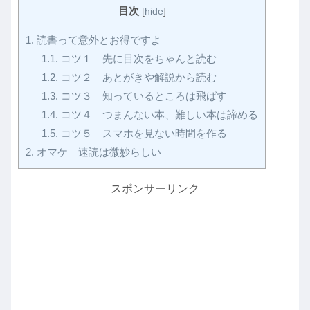
目次
[
hide
]
1.
読書って意外とお得ですよ
1.1.
コツ１ 先に目次をちゃんと読む
1.2.
コツ２ あとがきや解説から読む
1.3.
コツ３ 知っているところは飛ばす
1.4.
コツ４ つまんない本、難しい本は諦める
1.5.
コツ５ スマホを見ない時間を作る
2.
オマケ 速読は微妙らしい
スポンサーリンク