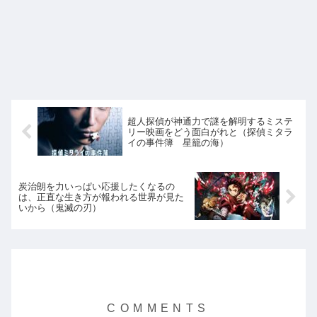
超人探偵が神通力で謎を解明するミステ
リー映画をどう面白がれと（探偵ミタラ
イの事件簿 星籠の海）
炭治朗を力いっぱい応援したくなるの
は、正直な生き方が報われる世界が見た
いから（鬼滅の刃）